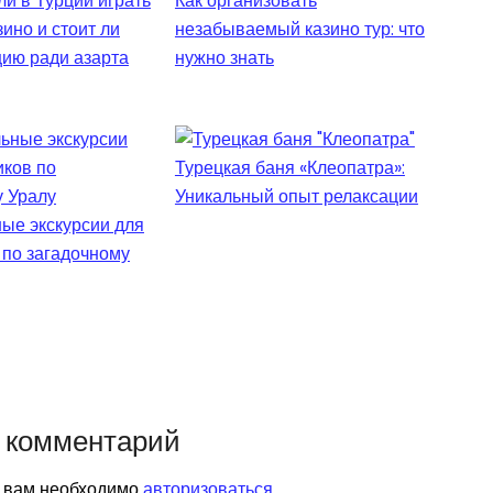
и в Турции играть
Как организовать
зино и стоит ли
незабываемый казино тур: что
цию ради азарта
нужно знать
Турецкая баня «Клеопатра»:
Уникальный опыт релаксации
ые экскурсии для
 по загадочному
 комментарий
я вам необходимо
авторизоваться
.