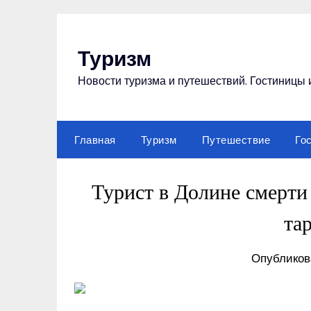
Перейти
к
содержимому
Туризм
Новости туризма и путешествий. Гостиницы 
Главная
Туризм
Путешествие
Го
Турист в Долине смерти 
та
Опубликова