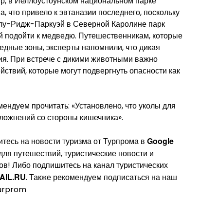
р, в Йеллоустоунском национальном парке
, что привело к эвтаназии последнего, поскольку
Блу-Ридж-Паркуэй в Северной Каролине парк
й подойти к медведю. Путешественникам, которые
едные зоны, эксперты напомнили, что дикая
ия. При встрече с дикими животными важно
йствий, которые могут подвергнуть опасности как
мендуем прочитать: «Установлено, что уколы для
ложнений со стороны кишечника».
Google
тесь на новости туризма от Турпрома в
 для путешествий, туристические новости и
ов! Либо подпишитесь на канал туристических
AIL.RU
. Также рекомендуем подписаться на наш
ourprom