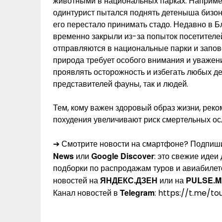
животными в национальных парках. Наприме
одинтурист пытался поднять детеныша бизона
его перестало принимать стадо. Недавно в 
временно закрыли из-за попыток посетителе
отправляются в национальные парки и запов
природа требует особого внимания и уважен
проявлять осторожность и избегать любых де
представителей фауны, так и людей.
Тем, кому важен здоровый образ жизни, реко
похудения увеличивают риск смертельных ос
➔ Смотрите новости на смартфоне? Подпиши
News
Google Discover
или
: это свежие идеи
подборки по распродажам туров и авиабилет
ЯНДЕКС.ДЗЕН
PULSE.M
новостей на
или на
Telegram
Канал новостей в
: https://t.me/t