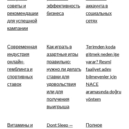
советы и
эффективность
аккаунта в
рекомендации
бизнеса
социальных
для успешной
сетях
кампании
Современная
Как играть в
Terimden koda
индустрия
азартные игры
gitmek neden işe
онлайн-
правильно:
yarar? Resmî
гемблинга и
нужно ли делать
faaliyet adını
спортивных
ставки для
bilmeyenler için
ставок
удовольствия
NACE
или для
aramasında doğru
получения
yöntem
выигрыша
Витамины и
Dont Sleep —
Полное