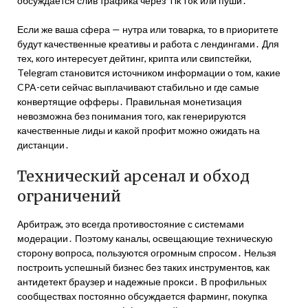
обсуждается слив трафика через TikTok или пуши․
Если же ваша сфера — нутра или товарка, то в приоритете
будут качественные креативы и работа с лендингами․ Для
тех, кого интересует дейтинг, крипта или свипстейки,
Telegram становится источником информации о том, какие
CPA-сети сейчас выплачивают стабильно и где самые
конвертящие офферы․ Правильная монетизация
невозможна без понимания того, как генерируются
качественные лиды и какой профит можно ожидать на
дистанции․
Технический арсенал и обход
ограничений
Арбитраж, это всегда противостояние с системами
модерации․ Поэтому каналы, освещающие техническую
сторону вопроса, пользуются огромным спросом․ Нельзя
построить успешный бизнес без таких инструментов, как
антидетект браузер и надежные прокси․ В профильных
сообществах постоянно обсуждается фарминг, покупка