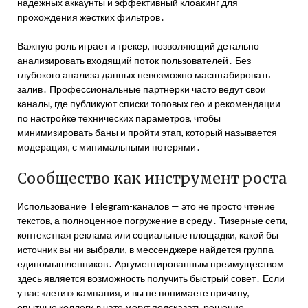
надежных аккаунты и эффективный клоакинг для
прохождения жестких фильтров․
Важную роль играет и трекер, позволяющий детально
анализировать входящий поток пользователей․ Без
глубокого анализа данных невозможно масштабировать
залив․ Профессиональные партнерки часто ведут свои
каналы, где публикуют списки топовых гео и рекомендации
по настройке технических параметров, чтобы
минимизировать баны и пройти этап, который называется
модерация, с минимальными потерями․
Сообщество как инструмент роста
Использование Telegram-каналов — это не просто чтение
текстов, а полноценное погружение в среду․ Тизерные сети,
контекстная реклама или социальные площадки, какой бы
источник вы ни выбрали, в мессенджере найдется группа
единомышленников․ Аргументированным преимуществом
здесь является возможность получить быстрый совет․ Если
у вас «летит» кампания, и вы не понимаете причину,
опытные коллеги в чате могут подсказать решение․