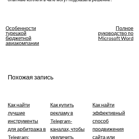
Навигация
Особенности
Полное
турецкой
руководство по
по
бюджетной
Microsoft Word
авиакомпании
записям
Похожая запись
Как найти
Как купить
Как найти
лучшие
рекламу в
эффективный
инструменты
Telegram-
способ
для арбитража в
каналах, чтобы
продвижения
Telegram:
увеличить
сайта или