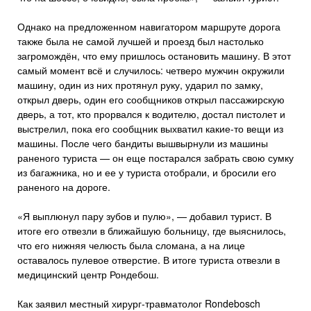
Однако на предложенном навигатором маршруте дорога
также была не самой лучшей и проезд был настолько
загромождён, что ему пришлось остановить машину. В этот
самый момент всё и случилось: четверо мужчин окружили
машину, один из них протянул руку, ударил по замку,
открыл дверь, один его сообщников открыл пассажирскую
дверь, а тот, кто прорвался к водителю, достал пистолет и
выстрелил, пока его сообщник выхватил какие-то вещи из
машины. После чего бандиты вышвырнули из машины
раненого туриста — он еще постарался забрать свою сумку
из багажника, но и ее у туриста отобрали, и бросили его
раненого на дороге.
«Я выплюнул пару зубов и пулю», — добавил турист. В
итоге его отвезли в ближайшую больницу, где выяснилось,
что его нижняя челюсть была сломана, а на лице
оставалось пулевое отверстие. В итоге туриста отвезли в
медицинский центр Рондебош.
Как заявил местный хирург-травматолог Rondebosch