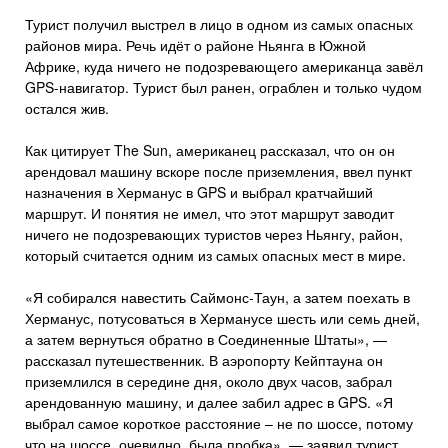
Турист получил выстрел в лицо в одном из самых опасных
районов мира. Речь идёт о районе Ньянга в Южной
Африке, куда ничего не подозревающего американца завёл
GPS-навигатор. Турист был ранен, ограблен и только чудом
остался жив.
Как цитирует The Sun, американец рассказал, что он он
арендовал машину вскоре после приземления, ввел пункт
назначения в Херманус в GPS и выбрал кратчайший
маршрут. И понятия не имел, что этот маршрут заводит
ничего не подозревающих туристов через Ньянгу, район,
который считается одним из самых опасных мест в мире.
«Я собирался навестить Саймонс-Таун, а затем поехать в
Херманус, потусоваться в Херманусе шесть или семь дней,
а затем вернуться обратно в Соединенные Штаты», —
рассказал путешественник. В аэропорту Кейптауна он
приземлился в середине дня, около двух часов, забрал
арендованную машину, и далее забил адрес в GPS. «Я
выбрал самое короткое расстояние – не по шоссе, потому
что на шоссе, очевидно, была пробка», — заявил турист.