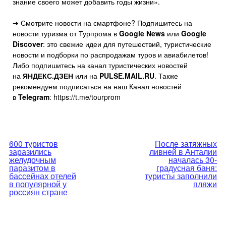
знание своего может добавить годы жизни».
➔ Смотрите новости на смартфоне? Подпишитесь на
новости туризма от Турпрома в
Google News
или
Google
Discover
: это свежие идеи для путешествий, туристические
новости и подборки по распродажам туров и авиабилетов!
Либо подпишитесь на канал туристических новостей
на
ЯНДЕКС.ДЗЕН
или на
PULSE.MAIL.RU
. Также
рекомендуем подписаться на наш Канал новостей
в
Telegram
: https://t.me/tourprom
Навигация
600 туристов
После затяжных
заразились
ливней в Анталии
по
желудочным
началась 30-
паразитом в
градусная баня:
бассейнах отелей
туристы заполнили
записям
в популярной у
пляжи
россиян стране