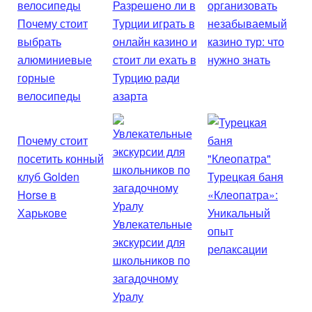
Разрешено ли в
организовать
Почему стоит
Турции играть в
незабываемый
выбрать
онлайн казино и
казино тур: что
алюминиевые
стоит ли ехать в
нужно знать
горные
Турцию ради
велосипеды
азарта
Почему стоит
посетить конный
клуб Golden
Турецкая баня
Horse в
«Клеопатра»:
Харькове
Уникальный
Увлекательные
опыт
экскурсии для
релаксации
школьников по
загадочному
Уралу