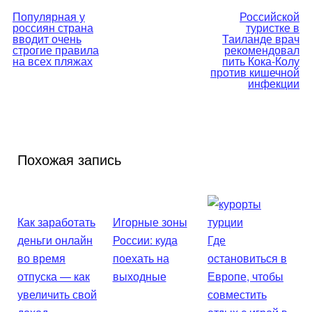
Навигация
Популярная у
Российской
россиян страна
туристке в
по
вводит очень
Таиланде врач
строгие правила
рекомендовал
на всех пляжах
пить Кока-Колу
записям
против кишечной
инфекции
Похожая запись
Как заработать
Игорные зоны
деньги онлайн
России: куда
Где
во время
поехать на
остановиться в
отпуска — как
выходные
Европе, чтобы
увеличить свой
совместить