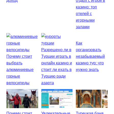
доход
отдых с игрой в
казино: топ
отелей с
игорными
залами
Как
Разрешено ли в
организовать
Почему стоит
Турции играть в
незабываемый
выбрать
онлайн казино и
казино тур: что
алюминиевые
стоит ли ехать в
нужно знать
горные
Турцию ради
велосипеды
азарта
Почему стоит
Увлекательные
Турецкая баня