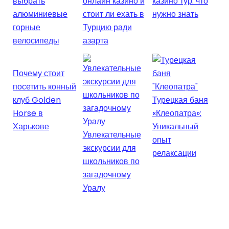
выбрать
онлайн казино и
казино тур: что
алюминиевые
стоит ли ехать в
нужно знать
горные
Турцию ради
велосипеды
азарта
Почему стоит
посетить конный
клуб Golden
Турецкая баня
Horse в
«Клеопатра»:
Харькове
Уникальный
Увлекательные
опыт
экскурсии для
релаксации
школьников по
загадочному
Уралу