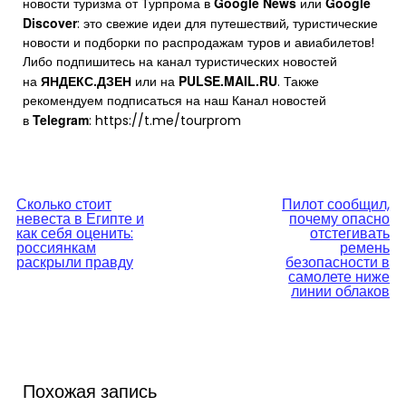
Google News
Google
новости туризма от Турпрома в
или
Discover
: это свежие идеи для путешествий, туристические
новости и подборки по распродажам туров и авиабилетов!
Либо подпишитесь на канал туристических новостей
ЯНДЕКС.ДЗЕН
PULSE.MAIL.RU
на
или на
. Также
рекомендуем подписаться на наш Канал новостей
Telegram
в
: https://t.me/tourprom
Навигация
Сколько стоит
Пилот сообщил,
невеста в Египте и
почему опасно
по
как себя оценить:
отстегивать
россиянкам
ремень
раскрыли правду
безопасности в
записям
самолете ниже
линии облаков
Похожая запись