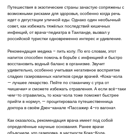
Путешествия в экзотические страны зачастую сопряжены с
возможными рисками для здоровья, особенно когда речь
идет о дегустации уличной еды. Однако один необычный
совет, как избежать тяжёлых последствий кишечных
инфекций, от врача-педиатра в Таиланде, вызвал у
российской туристки одновременно интерес и удивление.
Рекомендация медика – пить колу. По его словам, этот
напиток способен помочь в борьбе с инфекцией и быстро
восстановить водный баланс в организме. Звучит
удивительно, особенно учитывая негативное восприятие
сладких газированных напитков среди врачей. «Кока-кола
— лучшее лекарство. Пейте по стаканчику с утра от
«кишечки» и сможете избежать отравления. А если всё-таки
чем-то отравились, то кока-кола тоже поможет быстрее
прийти в норму», — процитировала путешественница
доктора в своём Дзен-канале «Пассажир 4-го вагона».
Как оказалось, рекомендация врача имеет под собой
определённые научные основания. Ранее врачи
объяснили, что газировка, в частности Кока-Кола,