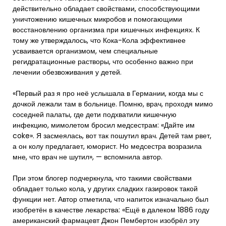
действительно обладает свойствами, способствующими
уничтожению кишечных микробов и помогающими
восстановлению организма при кишечных инфекциях. К
тому же утверждалось, что Кока-Кола эффективнее
усваивается организмом, чем специальные
регидратационные растворы, что особенно важно при
лечении обезвоживания у детей.
«Первый раз я про неё услышала в Германии, когда мы с
дочкой лежали там в больнице. Помню, врач, проходя мимо
соседней палаты, где дети подхватили кишечную
инфекцию, мимолетом бросил медсестрам: «Дайте им
coke». Я засмеялась, вот так пошутил врач. Детей там рвет,
а он колу предлагает, юморист. Но медсестра возразила
мне, что врач не шутил», — вспомнила автор.
При этом блогер подчеркнула, что такими свойствами
обладает только кола, у других сладких газировок такой
функции нет. Автор отметила, что напиток изначально был
изобретён в качестве лекарства: «Ещё в далеком 1886 году
американский фармацевт Джон Пембертон изобрёл эту