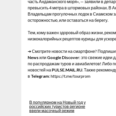
часть Андаманского моря», — заявили в депа
превысить 4 метра в штормовых районах. В 
Владельцам прогулочных лодок в Сиамском з
осторожностью, или оставаться на берегу.
Тем, кому важен здоровый образ жизни, реком
низкокалорийных рецептов курицы для ускоре
➔ Смотрите новости на смартфоне? Подпишит
News
или
Google Discover
: это свежие идеи 
по распродажам туров и авиабилетов! Либо п
новостей на
PULSE.MAIL.RU
. Также рекоменд
в
Telegram
: https://t.me/tourprom
Навигация
В популярном на Новый год у
российских туристов регионе
по
ввели масочный режим