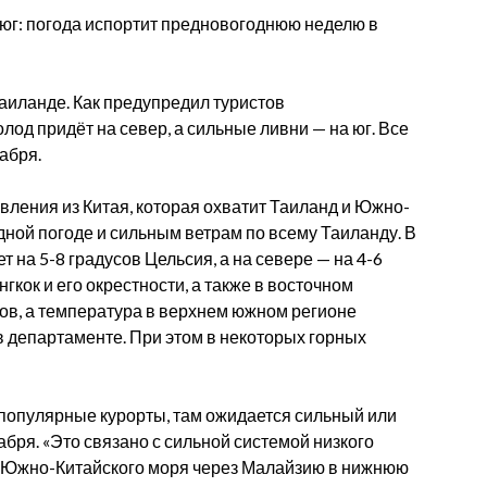
 юг: погода испортит предновогоднюю неделю в
аиланде. Как предупредил туристов
од придёт на север, а сильные ливни — на юг. Все
абря.
ления из Китая, которая охватит Таиланд и Южно-
дной погоде и сильным ветрам по всему Таиланду. В
 на 5-8 градусов Цельсия, а на севере — на 4-6
гкок и его окрестности, а также в восточном
сов, а температура в верхнем южном регионе
 в департаменте. При этом в некоторых горных
 популярные курорты, там ожидается сильный или
абря. «Это связано с сильной системой низкого
 Южно-Китайского моря через Малайзию в нижнюю