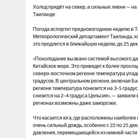
Холод придёт на север, а сильные ливни — на
Таиланде
Погода испортит предновогоднюю неделю в Т
Метеорологический департамент Таиланда, хол
это продлится в ближайшую неделю, до 25 дек
«Похолодание вызвано системой высокого дав
Китайское море. Это приведет к более прохла
северо-восточном регионе температура упадет
градусов. В центральном регионе, включая Бан
регионе температура понизится на 3–5 граду
снизится на 2–4 градуса Цельсия», — заявили
регионах возможны даже заморозки.
Что касается юга, где расположены наиболее
очень сильный дождь, особенно с 22 по 25 дек
давления, перемещающейся из нижней части