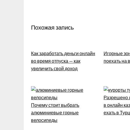
записям
Похожая запись
Как заработать деньги онлайн
Игорные зон
во время отпуска — как
поехать на
увеличить свой доход
Разрешено л
Почему стоит выбрать
в онлайн каз
алюминиевые горные
ехать в Тур
велосипеды