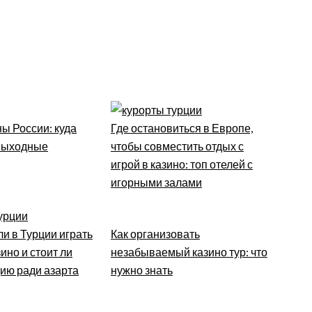
ы России: куда
Где остановиться в Европе,
 выходные
чтобы совместить отдых с
игрой в казино: топ отелей с
игорными залами
и в Турции играть
Как организовать
ино и стоит ли
незабываемый казино тур: что
цию ради азарта
нужно знать