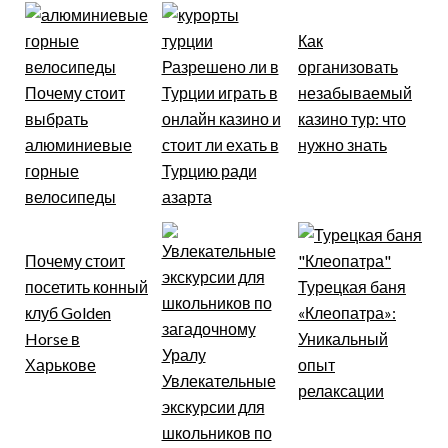
Как
Разрешено ли в
организовать
Почему стоит
Турции играть в
незабываемый
выбрать
онлайн казино и
казино тур: что
алюминиевые
стоит ли ехать в
нужно знать
горные
Турцию ради
велосипеды
азарта
Почему стоит
посетить конный
Турецкая баня
клуб Golden
«Клеопатра»:
Horse в
Уникальный
Харькове
опыт
Увлекательные
релаксации
экскурсии для
школьников по