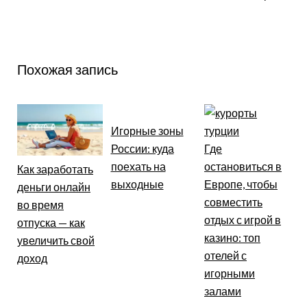
Похожая запись
Игорные зоны
России: куда
Где
поехать на
остановиться в
Как заработать
выходные
Европе, чтобы
деньги онлайн
совместить
во время
отдых с игрой в
отпуска — как
казино: топ
увеличить свой
отелей с
доход
игорными
залами