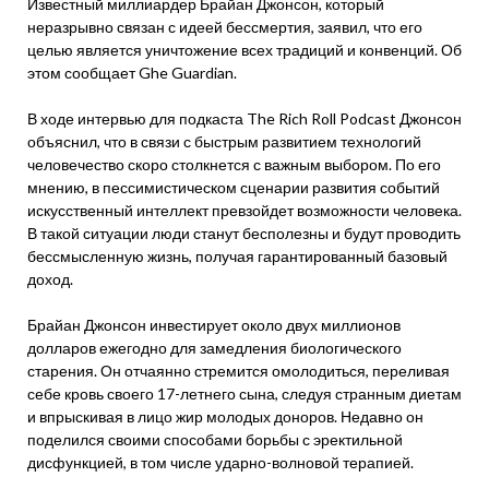
Известный миллиардер Брайан Джонсон, который
неразрывно связан с идеей бессмертия, заявил, что его
целью является уничтожение всех традиций и конвенций. Об
этом сообщает Ghe Guardian.
В ходе интервью для подкаста The Rich Roll Podcast Джонсон
объяснил, что в связи с быстрым развитием технологий
человечество скоро столкнется с важным выбором. По его
мнению, в пессимистическом сценарии развития событий
искусственный интеллект превзойдет возможности человека.
В такой ситуации люди станут бесполезны и будут проводить
бессмысленную жизнь, получая гарантированный базовый
доход.
Брайан Джонсон инвестирует около двух миллионов
долларов ежегодно для замедления биологического
старения. Он отчаянно стремится омолодиться, переливая
себе кровь своего 17-летнего сына, следуя странным диетам
и впрыскивая в лицо жир молодых доноров. Недавно он
поделился своими способами борьбы с эректильной
дисфункцией, в том числе ударно-волновой терапией.