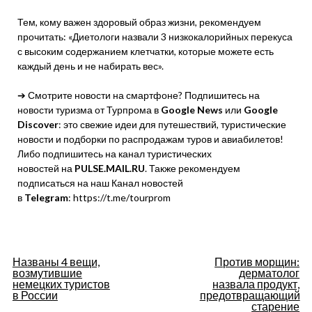
Тем, кому важен здоровый образ жизни, рекомендуем
прочитать: «Диетологи назвали 3 низкокалорийных перекуса
с высоким содержанием клетчатки, которые можете есть
каждый день и не набирать вес».
➔ Смотрите новости на смартфоне? Подпишитесь на
новости туризма от Турпрома в
Google News
или
Google
Discover
: это свежие идеи для путешествий, туристические
новости и подборки по распродажам туров и авиабилетов!
Либо подпишитесь на канал туристических
новостей на
PULSE.MAIL.RU
. Также рекомендуем
подписаться на наш Канал новостей
в
Telegram
: https://t.me/tourprom
Навигация
Названы 4 вещи,
Против морщин:
возмутившие
дерматолог
по
немецких туристов
назвала продукт,
в России
предотвращающий
старение
записям