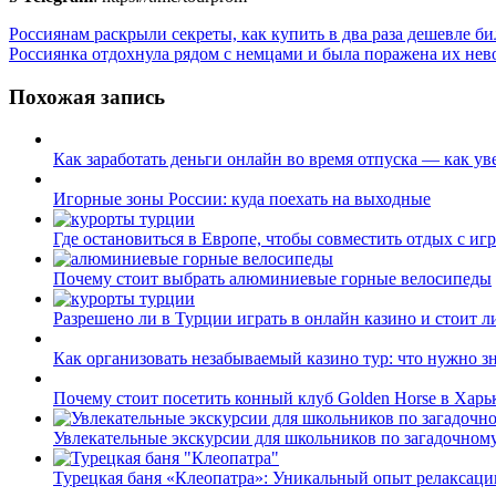
Навигация
Россиянам раскрыли секреты, как купить в два раза дешевле би
Россиянка отдохнула рядом с немцами и была поражена их не
по
записям
Похожая запись
Как заработать деньги онлайн во время отпуска — как ув
Игорные зоны России: куда поехать на выходные
Где остановиться в Европе, чтобы совместить отдых с иг
Почему стоит выбрать алюминиевые горные велосипеды
Разрешено ли в Турции играть в онлайн казино и стоит л
Как организовать незабываемый казино тур: что нужно з
Почему стоит посетить конный клуб Golden Horse в Харь
Увлекательные экскурсии для школьников по загадочном
Турецкая баня «Клеопатра»: Уникальный опыт релаксаци