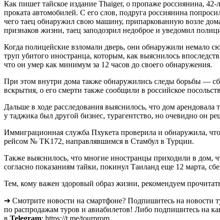
Как пишет тайское издание Thaiger, о пропаже россиянина, 42
проката автомобилей. С его слов, подруга россиянина попросил
чего таец обнаружил свою машину, припаркованную возле дома
признаков жизни, таец заподозрил недоброе и уведомил полиц
Когда полицейские взломали дверь, они обнаружили немало сю
труп убитого иностранца, которым, как выяснилось впоследст
что он умер как минимум за 12 часов до своего обнаружения.
При этом внутри дома также обнаружились следы борьбы — сб
вскрытия, о его смерти также сообщили в российское посольств
Дальше в ходе расследования выяснилось, что дом арендовала т
у таджика был другой бизнес, турагентство, но очевидно он р
Иммиграционная служба Пхукета проверила и обнаружила, что
рейсом № TK172, направлявшимся в Стамбул в Турции.
Также выяснилось, что многие иностранцы приходили в дом, ч
согласно показаниям тайки, покинул Таиланд еще 12 марта, сбе
Тем, кому важен здоровый образ жизни, рекомендуем прочитать
➔ Смотрите новости на смартфоне? Подпишитесь на новости т
по распродажам туров и авиабилетов! Либо подпишитесь на ка
в
Telegram
: https://t.me/tourprom