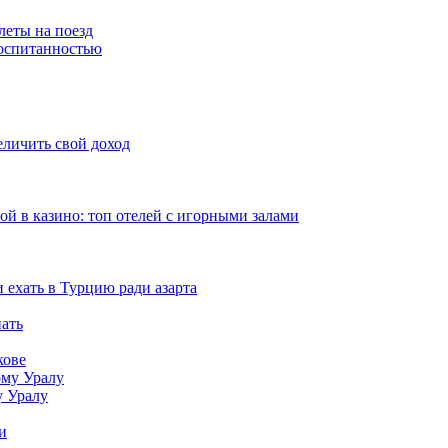
леты на поезд
воспитанностью
еличить свой доход
рой в казино: топ отелей с игорными залами
и ехать в Турцию ради азарта
нать
кове
у Уралу
и