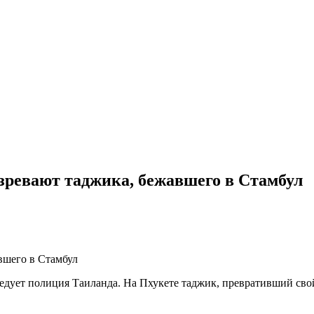
озревают таджика, бежавшего в Стамбул
вшего в Стамбул
ледует полиция Таиланда. На Пхукете таджик, превративший сво