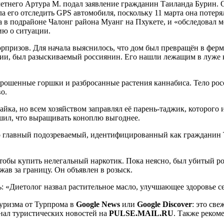
-летнего Артура М. подал заявление гражданин Таиланда Бурин. 
а его отследить GPS автомобиля, поскольку 11 марта она потеря
 в подрайоне Чалонг района Муанг на Пхукете, и «обследовал м
ию о ситуации.
рпризов. Для начала выяснилось, что дом был превращён в фер
вии, был разыскиваемый россиянин. Его нашли лежащим в луже к
рошенные горшки и разбросанные растения каннабиса. Тело рос
о.
айка, но всем хозяйством заправлял её парень-таджик, которого
ешил, что выращивать коноплю выгоднее.
 главный подозреваемый, идентифицированный как гражданин Т
тобы купить нелегальный наркотик. Пока неясно, был убитый р
жав за границу. Он объявлен в розыск.
: «Диетолог назвал растительное масло, улучшающее здоровье с
уризма от Турпрома в
Google News
или
Google Discover
: это св
нал туристических новостей на
PULSE.MAIL.RU
. Также реком