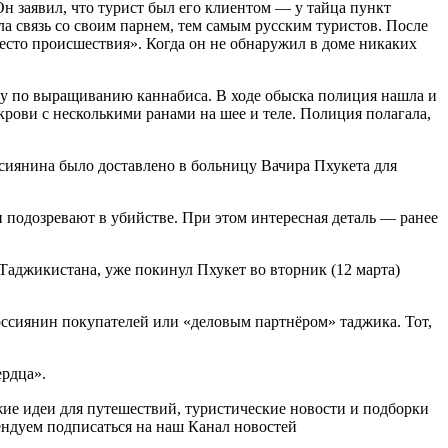
Он заявил, что турист был его клиентом — у тайца пункт
ла связь со своим парнем, тем самым русским туристов. После
есто происшествия». Когда он не обнаружил в доме никаких
му по выращиванию каннабиса. В ходе обыска полиция нашла и
рови с несколькими ранами на шее и теле. Полиция полагала,
сиянина было доставлено в больницу Вачира Пхукета для
 и подозревают в убийстве. При этом интересная деталь — ранее
аджикистана, уже покинул Пхукет во вторник (12 марта)
оссиянин покупателей или «деловым партнёром» таджика. Тот,
ердца».
ежие идеи для путешествий, туристические новости и подборки
ендуем подписаться на наш Канал новостей