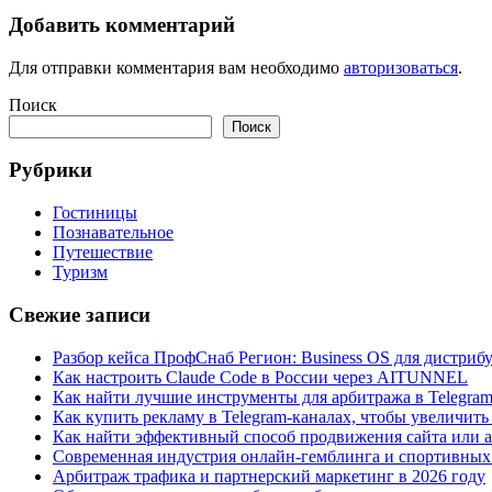
Добавить комментарий
Для отправки комментария вам необходимо
авторизоваться
.
Поиск
Поиск
Рубрики
Гостиницы
Познавательное
Путешествие
Туризм
Свежие записи
Разбор кейса ПрофСнаб Регион: Business OS для дистри
Как настроить Claude Code в России через AITUNNEL
Как найти лучшие инструменты для арбитража в Telegra
Как купить рекламу в Telegram-каналах, чтобы увеличить
Как найти эффективный способ продвижения сайта или а
Современная индустрия онлайн-гемблинга и спортивных
Арбитраж трафика и партнерский маркетинг в 2026 году