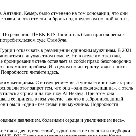
 Анталии, Кемер, было отменено на том основании, что они
ле заявили, что отменили бронь под предлогом полной квоты,
ии. По решению TİHEK ETS Tur и отель были приговорены к
потребительском суде Стамбула.
 Турции отказывать в размещении одиноким мужчинам. В 2021
новиться в двухместном номере. Но в отеле им отказали,
ае бронирования отель оставляет за собой право безоговорочно
т них много проблем. И в целом по интернету ходит список
 Подробности читайте здесь.
иноким женщинам. С возмущением выступила египетская актриса
основали этот запрет тем, что она «одинокая женщина», а отель
утилась актриса и на ток-шоу Al Hekaya. При этом она
шала ее принять в нем участие, так что в забронированный
то они были «одни» без семьи или мужчины. Подробности
ровяным давлением, болезнями сердца и увеличением веса».
ежие идеи для путешествий, туристические новости и подборки