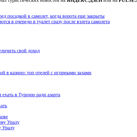
нал туристических новостей на
ЯНДЕКС.ДЗЕН
или на
PULSE.
д посадкой в самолет, когда ворота еще закрыты
ся в очереди в туалет сразу после взлета самолета
еличить свой доход
рой в казино: топ отелей с игорными залами
и ехать в Турцию ради азарта
нать
кове
у Уралу