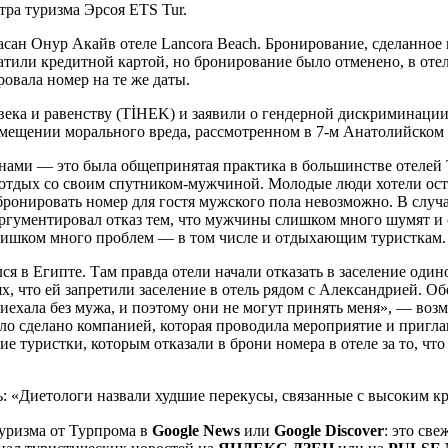
ра туризма Эрсоя ETS Tur.
ан Онур Акайв отеле Lancora Beach. Бронирование, сделанное в
атили кредитной картой, но бронирование было отменено, в оте
ровала номер на те же даты.
овека и равенству (TİHEK) и заявили о гендерной дискриминац
змещении морального вреда, рассмотренном в 7-м Анатолийском 
нами — это была общепринятая практика в большинстве отелей
 отдых со своим спутником-мужчиной. Молодые люди хотели оста
абронировать номер для гостя мужского пола невозможно. В случ
ргументировал отказ тем, что мужчины слишком много шумят и о
 слишком много проблем — в том числе и отдыхающим туристкам.
лся в Египте. Там правда отели начали отказать в заселение од
х, что ей запретили заселение в отель рядом с Александрией. Об
иехала без мужа, и поэтому они не могут принять меня», — возм
ыло сделано компанией, которая проводила мероприятие и пригла
ие туристки, которым отказали в брони номера в отеле за то, ч
ь: «Диетологи назвали худшие перекусы, связанные с высоким к
уризма от Турпрома в
Google News
или
Google Discover
: это св