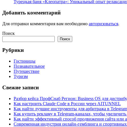
Турецкая баня «Клеопатра»: Уникальный опыт релаксаци
Добавить комментарий
Для отправки комментария вам необходимо
авторизоваться
.
Поиск
Поиск
Рубрики
Гостиницы
Познавательное
Путешествие
Туризм
Свежие записи
Разбор кейса ПрофСнаб Регион: Business OS для дистри
Как настроить Claude Code в России через AITUNNEL
Как найти лучшие инструменты для арбитража в Telegra
Как купить рекламу в Telegram-каналах, чтобы увеличить
Как найти эффективный способ продвижения сайта или а
Современная индустрия онлайн-гемблинга и спортивных