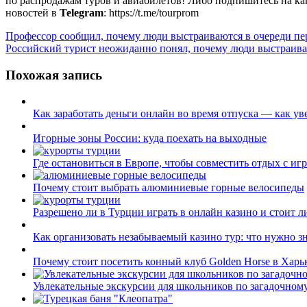
по распродажам туров и авиабилетов! Либо подпишитесь на ка
новостей в
Telegram
: https://t.me/tourprom
Навигация
Профессор сообщил, почему люди выстраиваются в очереди пере
Российский турист неожиданно понял, почему люди выстраивают
по
записям
Похожая запись
Как заработать деньги онлайн во время отпуска — как ув
Игорные зоны России: куда поехать на выходные
Где остановиться в Европе, чтобы совместить отдых с иг
Почему стоит выбрать алюминиевые горные велосипеды
Разрешено ли в Турции играть в онлайн казино и стоит л
Как организовать незабываемый казино тур: что нужно з
Почему стоит посетить конный клуб Golden Horse в Харь
Увлекательные экскурсии для школьников по загадочном