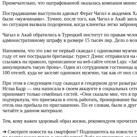
Примечательно, что оштрафованной оказалась компания минист
Пострадавшими выступили адвокат Ферат Чагил и академик Хас
были «мужчинами». Точнее, после того, как Чагил и Акай запл
но ситуация вызвала подозрения, когда клиентка легко заброни
Чагыл и Акай обратились в Турецкий институт по правам чел
административному штрафу в размере 15 тысяч лир. Дело о во
Напомним, что это уже не первый скандал с одинокими мужчи
году от нее пострадали британцы: турист Дэнис отправился на
ссылаясь на правило, прописанное на веб-сайте отеля Lujo: «З
аннулировать такую бронь». Один из сотрудников гостиницы а
100 отелей, куда не заселят одиноких мужчин, так как от них
При этом в следующем году скандал в гендерном духе разыгра
Нглаа Бадр — она написала в своем аккаунте в социальных сетя
принимает только семейных гостей. «Они сказали мне, что я пр
подчеркнула, что приезжала в отель работать, бронирование б
отель она прибыла по приглашению. По ее словам, были и друг
читайте в данном материале.
Тем, кому важен здоровый образ жизни, рекомендуем прочитат
➔ Смотрите новости на смартфоне? Подпишитесь на новости т