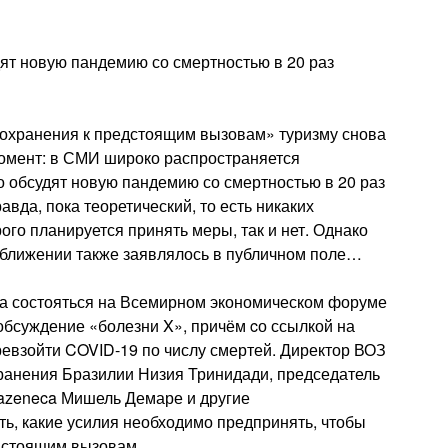
дят новую пандемию со смертностью в 20 раз
оохранения к предстоящим вызовам» туризму снова
момент: в СМИ широко распространяется
о обсудят новую пандемию со смертностью в 20 раз
авда, пока теоретический, то есть никаких
ого планируется принять меры, так и нет. Однако
риближении также заявлялось в публичном поле…
на состояться на Всемирном экономическом форуме
обсуждение «болезни X», причём cо ссылкой на
превзойти COVID-19 по числу смертей. Директор ВОЗ
ранения Бразилии Низия Тринидади, председатель
azeneca Мишель Демаре и другие
ь, какие усилия необходимо предпринять, чтобы
дстоящим вызовам.