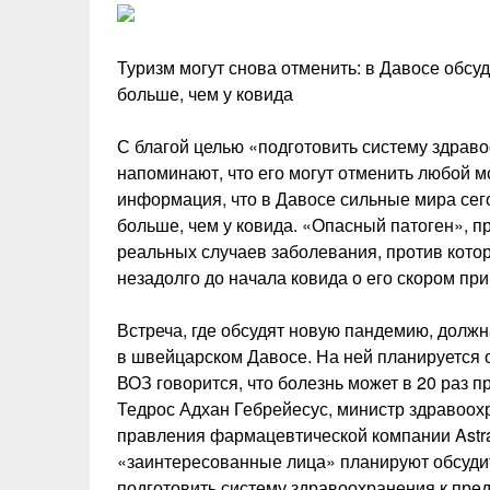
Туризм могут снова отменить: в Давосе обсу
больше, чем у ковида
С благой целью «подготовить систему здрав
напоминают, что его могут отменить любой 
информация, что в Давосе сильные мира сег
больше, чем у ковида. «Опасный патоген», пр
реальных случаев заболевания, против котор
незадолго до начала ковида о его скором п
Встреча, где обсудят новую пандемию, долж
в швейцарском Давосе. На ней планируется 
ВОЗ говорится, что болезнь может в 20 раз 
Тедрос Адхан Гебрейесус, министр здравоох
правления фармацевтической компании Astr
«заинтересованные лица» планируют обсудит
подготовить систему здравоохранения к пре