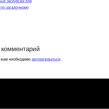
ые экскурсии для
 по загадочному
 комментарий
я вам необходимо
авторизоваться
.