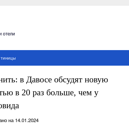
и отели
стиницы
нить: в Давосе обсудят новую
ью в 20 раз больше, чем у
овида
но на 14.01.2024