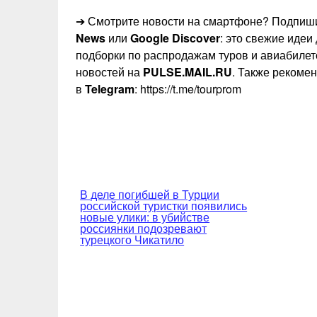
➔ Смотрите новости на смартфоне? Подпиши
News
или
Google Discover
: это свежие идеи
подборки по распродажам туров и авиабилет
новостей на
PULSE.MAIL.RU
. Также рекоме
в
Telegram
: https://t.me/tourprom
Навигация
В деле погибшей в Турции
российской туристки появились
по
новые улики: в убийстве
россиянки подозревают
записям
турецкого Чикатило