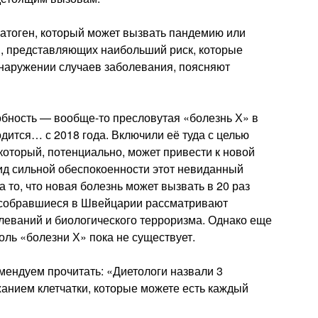
атоген, который может вызвать пандемию или
й, представляющих наибольший риск, которые
бнаружении случаев заболевания, поясняют
обность — вообще-то пресловутая «болезнь Х» в
дится… с 2018 года. Включили её туда с целью
 который, потенциально, может привести к новой
ид сильной обеспокоенности этот невиданный
 то, что новая болезнь может вызвать в 20 раз
е собравшиеся в Швейцарии рассматривают
леваний и биологического терроризма. Однако еще
оль «болезни Х» пока не существует.
мендуем прочитать: «Диетологи назвали 3
анием клетчатки, которые можете есть каждый