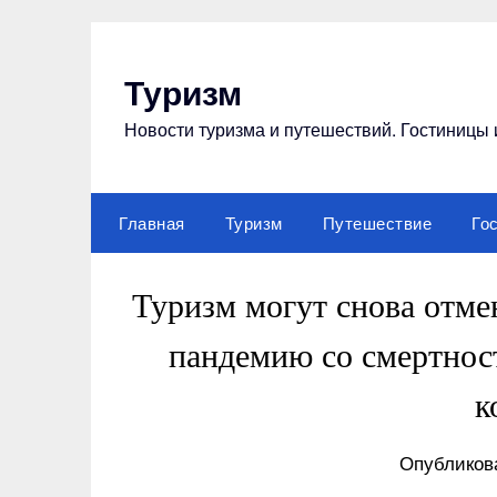
Перейти
к
содержимому
Туризм
Новости туризма и путешествий. Гостиницы 
Главная
Туризм
Путешествие
Го
Туризм могут снова отме
пандемию со смертност
к
Опубликова