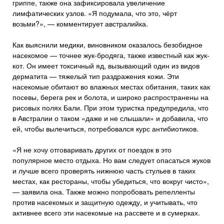
гриппе, также она зафиксировала увеличение
лимфатических узлов. «Я подумала, что это, чёрт
возьми?», — комментирует австралийка.
Как выяснили медики, виновником оказалось безобидное
насекомое — точнее жук-бродяга, также известный как жук-
кот. Он имеет токсичный яд, вызывающий один из видов
дерматита — тяжелый тип раздражения кожи. Эти
насекомые обитают во влажных местах обитания, таких как
посевы, берега рек и болота, и широко распространены на
рисовых полях Бали. При этом туристка предупредила, что
в Австралии о таком «даже и не слышали» и добавила, что
ей, чтобы вылечиться, потребовался курс антибиотиков.
«Я не хочу отговаривать других от поездок в это
популярное место отдыха. Но вам следует опасаться жуков
и лучше всего проверять нижнюю часть стульев в таких
местах, как рестораны, чтобы убедиться, что вокруг чисто»,
— заявила она. Также можно попробовать репелленты
против насекомых и защитную одежду, и учитывать, что
активнее всего эти насекомые на рассвете и в сумерках.