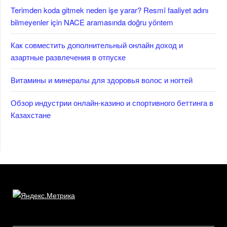
Terimden koda gitmek neden işe yarar? Resmî faaliyet adını
bilmeyenler için NACE aramasında doğru yöntem
Как совместить дополнительный онлайн доход и
азартные развлечения в отпуске
Витамины и минералы для здоровья волос и ногтей
Обзор индустрии онлайн-казино и спортивного беттинга в
Казахстане