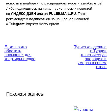
новости и подборки по распродажам туров и авиабилетов!
Либо подпишитесь на канал туристических новостей
на
ЯНДЕКС.ДЗЕН
или на
PULSE.MAIL.RU
. Также
рекомендуем подписаться на наш Канал новостей
в
Telegram
: https://t.me/tourprom
Навигация
Ёлки: на что
Туристка сделала
обратить
в Турции
по
внимание, для
пластическую
квартиры-студио
операцию и
умерла в своем
записям
отеле
Похожая запись