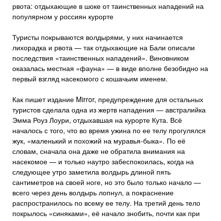
рвота: отдыхающие в шоке от таинственных нападений на
популярном у россиян курорте
Туристы покрываются волдырями, у них начинается
лихорадка и рвота — так отдыхающие на Бали описали
последствия «таинственных нападений». Виновником
оказалась местная «фауна» — в виде вполне безобидно на
первый взгляд насекомого с кошачьим именем.
Как пишет издание Mirror, предупреждение для остальных
туристов сделала одна из жертв нападения — австралийка
Эмма Роуз Лоури, отдыхавшая на курорте Кута. Всё
началось с того, что во время ужина по ее телу прогулялся
жук, «маленький и похожий на муравья-быка». По её
словам, сначала она даже не обратила внимания на
насекомое — и только наутро забеспокоилась, когда на
следующее утро заметила волдырь длиной пять
сантиметров на своей ноге, но это было только начало —
всего через день волдырь лопнул, а покраснение
распространилось по всему ее телу. На третий день тело
покрылось «синяками», её начало знобить, почти как при