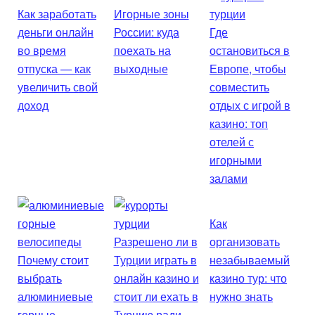
Как заработать
Игорные зоны
деньги онлайн
России: куда
Где
во время
поехать на
остановиться в
отпуска — как
выходные
Европе, чтобы
увеличить свой
совместить
доход
отдых с игрой в
казино: топ
отелей с
игорными
залами
Как
Разрешено ли в
организовать
Почему стоит
Турции играть в
незабываемый
выбрать
онлайн казино и
казино тур: что
алюминиевые
стоит ли ехать в
нужно знать
горные
Турцию ради