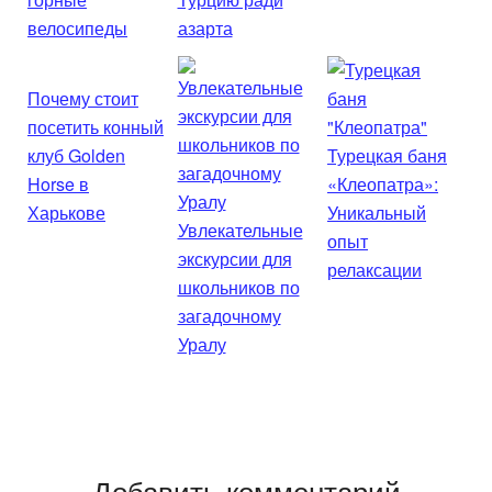
велосипеды
азарта
Почему стоит
посетить конный
клуб Golden
Турецкая баня
Horse в
«Клеопатра»:
Харькове
Уникальный
Увлекательные
опыт
экскурсии для
релаксации
школьников по
загадочному
Уралу
Добавить комментарий