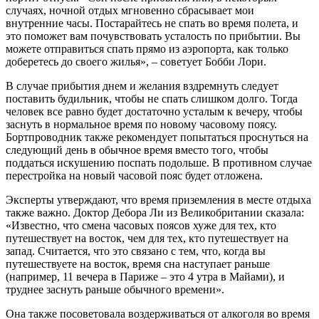
случаях, ночной отдых мгновенно сбрасывает мои
внутренние часы. Постарайтесь не спать во время полета, и
это поможет вам почувствовать усталость по прибытии. Вы
можете отправиться спать прямо из аэропорта, как только
доберетесь до своего жилья», – советует Бобби Лори.
В случае прибытия днем и желания вздремнуть следует
поставить будильник, чтобы не спать слишком долго. Тогда
человек все равно будет достаточно усталым к вечеру, чтобы
заснуть в нормальное время по новому часовому поясу.
Бортпроводник также рекомендует попытаться проснуться на
следующий день в обычное время вместо того, чтобы
поддаться искушению поспать подольше. В противном случае
перестройка на новый часовой пояс будет отложена.
Эксперты утверждают, что время приземления в месте отдыха
также важно. Доктор Дебора Ли из Великобритании сказала:
«Известно, что смена часовых поясов хуже для тех, кто
путешествует на восток, чем для тех, кто путешествует на
запад. Считается, что это связано с тем, что, когда вы
путешествуете на восток, время сна наступает раньше
(например, 11 вечера в Париже – это 4 утра в Майами), и
труднее заснуть раньше обычного времени».
Она также посоветовала воздерживаться от алкоголя во время