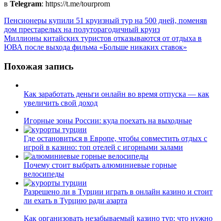
в
Telegram
: https://t.me/tourprom
Навигация
Пенсионеры купили 51 круизный тур на 500 дней, поменяв
дом престарелых на полуторагодичный круиз
по
Миллионы китайских туристов отказываются от отдыха в
записям
ЮВА после выхода фильма «Больше никаких ставок»
Похожая запись
Как заработать деньги онлайн во время отпуска — как
увеличить свой доход
Игорные зоны России: куда поехать на выходные
Где остановиться в Европе, чтобы совместить отдых с
игрой в казино: топ отелей с игорными залами
Почему стоит выбрать алюминиевые горные
велосипеды
Разрешено ли в Турции играть в онлайн казино и стоит
ли ехать в Турцию ради азарта
Как организовать незабываемый казино тур: что нужно