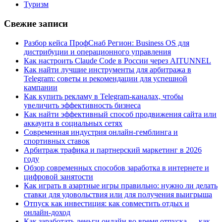
Туризм
Свежие записи
Разбор кейса ПрофСнаб Регион: Business OS для
дистрибуции и операционного управления
Как настроить Claude Code в России через AITUNNEL
Как найти лучшие инструменты для арбитража в
Telegram: советы и рекомендации для успешной
кампании
Как купить рекламу в Telegram-каналах, чтобы
увеличить эффективность бизнеса
Как найти эффективный способ продвижения сайта или
аккаунта в социальных сетях
Современная индустрия онлайн-гемблинга и
спортивных ставок
Арбитраж трафика и партнерский маркетинг в 2026
году
Обзор современных способов заработка в интернете и
цифровой занятости
Как играть в азартные игры правильно: нужно ли делать
ставки для удовольствия или для получения выигрыша
Отпуск как инвестиция: как совместить отдых и
онлайн-доход
Как заработать деньги онлайн во время отпуска — как