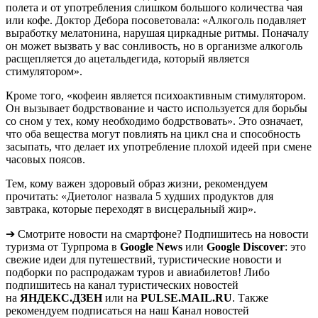
полета и от употребления слишком большого количества чая
или кофе. Доктор Дебора посоветовала: «Алкоголь подавляет
выработку мелатонина, нарушая циркадные ритмы. Поначалу
он может вызвать у вас сонливость, но в организме алкоголь
расщепляется до ацетальдегида, который является
стимулятором».
Кроме того, «кофеин является психоактивным стимулятором.
Он вызывает бодрствование и часто используется для борьбы
со сном у тех, кому необходимо бодрствовать». Это означает,
что оба вещества могут повлиять на цикл сна и способность
засыпать, что делает их употребление плохой идеей при смене
часовых поясов.
Тем, кому важен здоровый образ жизни, рекомендуем
прочитать: «Диетолог назвала 5 худших продуктов для
завтрака, которые переходят в висцеральный жир».
➔ Смотрите новости на смартфоне? Подпишитесь на новости
туризма от Турпрома в
Google News
или
Google Discover
: это
свежие идеи для путешествий, туристические новости и
подборки по распродажам туров и авиабилетов! Либо
подпишитесь на канал туристических новостей
на
ЯНДЕКС.ДЗЕН
или на
PULSE.MAIL.RU
. Также
рекомендуем подписаться на наш Канал новостей