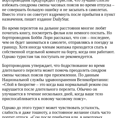
Бортпроводник предупредил туристов, что лучший способ
избежать синдрома смены часовых поясов во время отпуска –
не совершать большую ошибку и не засыпать в самолетах.
Вместо этого он советует вздремнуть после прибытия в пункт
назначения, пишет издание DailyStar.
Во время перелетов на дальние расстояния многие любят
почитать книгу, посмотреть фильм или немного поспать. Но
бортпроводник Бобби Лори рассказал, что сон – последнее,
чем он будет заниматься в самолете, отправляясь в поездку за
границу. Хотя иногда членам экипажа приходится спать в
собственной отдельной комнате на борту, когда они работают.
Однако туристам так поступать не рекомендуется.
Бортпроводник утверждает, что бодрствование во время
длительного перелета может помочь преодолеть синдром
смены часовых поясов при приземлении. По данным
Национальной службы здравоохранения Великобритании:
«Сбой в биоритме – это когда ваш нормальный режим сна
нарушается после длительного перелета. Обычно он
улучшается в течение нескольких дней, когда ваше тело
приспосабливается к новому часовому поясу».
Однако до этого турист может чувствовать усталость,
слабость и даже тошноту, а постоянное желание спать часто
портит отпуск. «Сон после прибытия или, в некоторых