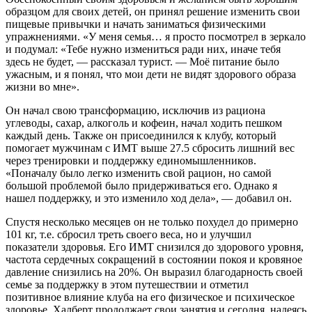
образцом для своих детей, он принял решение изменить свои
пищевые привычки и начать заниматься физическими
упражнениями. «У меня семья… я просто посмотрел в зеркало
и подумал: «Тебе нужно измениться ради них, иначе тебя
здесь не будет, — рассказал турист. — Моё питание было
ужасным, и я понял, что мои дети не видят здорового образа
жизни во мне».
Он начал свою трансформацию, исключив из рациона
углеводы, сахар, алкоголь и кофеин, начал ходить пешком
каждый день. Также он присоединился к клубу, который
помогает мужчинам с ИМТ выше 27.5 сбросить лишний вес
через тренировки и поддержку единомышленников.
«Поначалу было легко изменить свой рацион, но самой
большой проблемой было придерживаться его. Однако я
нашел поддержку, и это изменило ход дела», — добавил он.
Спустя несколько месяцев он не только похудел до примерно
101 кг, т.е. сбросил треть своего веса, но и улучшил
показатели здоровья. Его ИМТ снизился до здорового уровня,
частота сердечных сокращений в состоянии покоя и кровяное
давление снизились на 20%. Он выразил благодарность своей
семье за поддержку в этом путешествии и отметил
позитивное влияние клуба на его физическое и психическое
здоровье. Халберт продолжает свои занятия и сегодня, надеясь