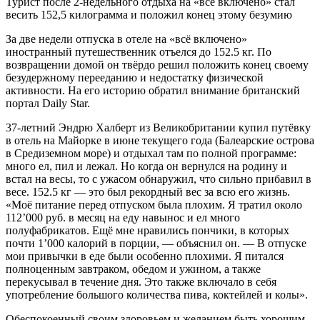
Турист после 2-недельного отдыха на «все включено» стал
весить 152,5 килограмма и положил конец этому безумию
За две недели отпуска в отеле на «всё включено»
иностранный путешественник отъелся до 152.5 кг. По
возвращении домой он твёрдо решил положить конец своему
безудержному перееданию и недостатку физической
активности. На его историю обратил внимание британский
портал Daily Star.
37-летний Эндрю Халберт из Великобритании купил путёвку
в отель на Майорке в июне текущего года (Балеарские острова
в Средиземном море) и отдыхал там по полной программе:
много ел, пил и лежал. Но когда он вернулся на родину и
встал на весы, то с ужасом обнаружил, что сильно прибавил в
весе. 152.5 кг — это был рекордный вес за всю его жизнь.
«Моё питание перед отпуском была плохим. Я тратил около
112’000 руб. в месяц на еду навынос и ел много
полуфабрикатов. Ещё мне нравились пончики, в которых
почти 1’000 калорий в порции, — объяснил он. — В отпуске
мои привычки в еде были особенно плохими. Я питался
полноценным завтраком, обедом и ужином, а также
перекусывал в течение дня. Это также включало в себя
употребление большого количества пива, коктейлей и колы».
Обеспокоенный своим здоровьем и желанием быть хорошим