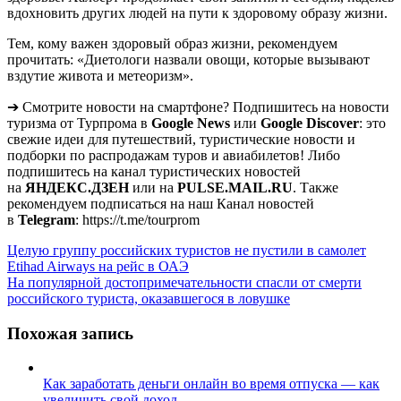
вдохновить других людей на пути к здоровому образу жизни.
Тем, кому важен здоровый образ жизни, рекомендуем
прочитать: «Диетологи назвали овощи, которые вызывают
вздутие живота и метеоризм».
➔ Смотрите новости на смартфоне? Подпишитесь на новости
туризма от Турпрома в
Google News
или
Google Discover
: это
свежие идеи для путешествий, туристические новости и
подборки по распродажам туров и авиабилетов! Либо
подпишитесь на канал туристических новостей
на
ЯНДЕКС.ДЗЕН
или на
PULSE.MAIL.RU
. Также
рекомендуем подписаться на наш Канал новостей
в
Telegram
: https://t.me/tourprom
Навигация
Целую группу российских туристов не пустили в самолет
Etihad Airways на рейс в ОАЭ
по
На популярной достопримечательности спасли от смерти
записям
российского туриста, оказавшегося в ловушке
Похожая запись
Как заработать деньги онлайн во время отпуска — как
увеличить свой доход