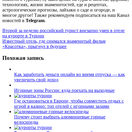
технологиях, жизни знаменитостей, еде и рецептах,
астрологические прогнозы, лайхаки о саде и огороде, и
многое другое! Также рекомендуем подписаться на наш Канал
новостей в
Telegram
.
Навигация
Второй за неделю российский турист внезапно умер в отеле
на курорте в Турции
по
Известный отель, где снимался знаменитый фильм
записям
«Красотка», прыгнул в будущее
Похожая запись
Как заработать деньги онлайн во время отпуска — как
увеличить свой доход
Игорные зоны России: куда поехать на выходные
Где остановиться в Европе, чтобы совместить отдых с
игрой в казино: топ отелей с игорными залами
Почему стоит выбрать алюминиевые горные
велосипеды