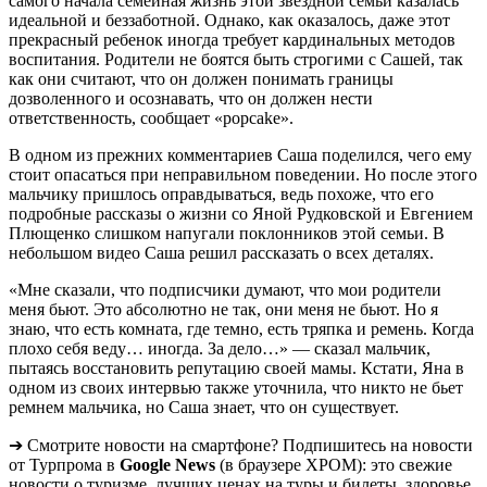
самого начала семейная жизнь этой звездной семьи казалась
идеальной и беззаботной. Однако, как оказалось, даже этот
прекрасный ребенок иногда требует кардинальных методов
воспитания. Родители не боятся быть строгими с Сашей, так
как они считают, что он должен понимать границы
дозволенного и осознавать, что он должен нести
ответственность, сообщает «popcake».
В одном из прежних комментариев Саша поделился, чего ему
стоит опасаться при неправильном поведении. Но после этого
мальчику пришлось оправдываться, ведь похоже, что его
подробные рассказы о жизни со Яной Рудковской и Евгением
Плющенко слишком напугали поклонников этой семьи. В
небольшом видео Саша решил рассказать о всех деталях.
«Мне сказали, что подписчики думают, что мои родители
меня бьют. Это абсолютно не так, они меня не бьют. Но я
знаю, что есть комната, где темно, есть тряпка и ремень. Когда
плохо себя веду… иногда. За дело…» — сказал мальчик,
пытаясь восстановить репутацию своей мамы. Кстати, Яна в
одном из своих интервью также уточнила, что никто не бьет
ремнем мальчика, но Саша знает, что он существует.
➔ Смотрите новости на смартфоне? Подпишитесь на новости
от Турпрома в
Google News
(в браузере ХРОМ): это свежие
новости о туризме, лучших ценах на туры и билеты, здоровье,