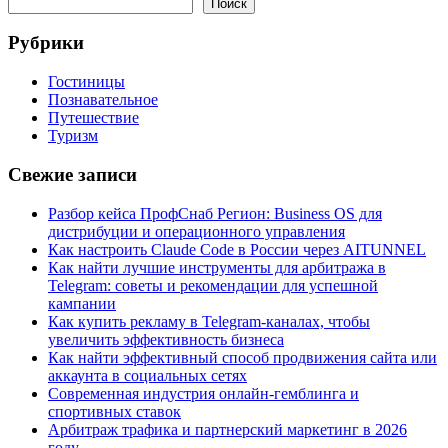
Поиск
Рубрики
Гостиницы
Познавательное
Путешествие
Туризм
Свежие записи
Разбор кейса ПрофСнаб Регион: Business OS для
дистрибуции и операционного управления
Как настроить Claude Code в России через AITUNNEL
Как найти лучшие инструменты для арбитража в
Telegram: советы и рекомендации для успешной
кампании
Как купить рекламу в Telegram-каналах, чтобы
увеличить эффективность бизнеса
Как найти эффективный способ продвижения сайта или
аккаунта в социальных сетях
Современная индустрия онлайн-гемблинга и
спортивных ставок
Арбитраж трафика и партнерский маркетинг в 2026
году