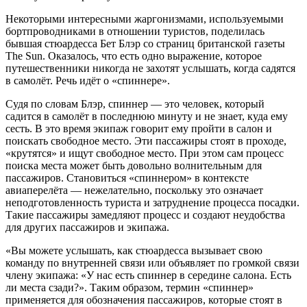
Некоторыми интересными жаргонизмами, используемыми
бортпроводниками в отношении туристов, поделилась
бывшая стюардесса Бет Блэр со страниц британской газеты
The Sun. Оказалось, что есть одно выражение, которое
путешественники никогда не захотят услышать, когда садятся
в самолёт. Речь идёт о «спиннере».
Судя по словам Блэр, спиннер — это человек, который
садится в самолёт в последнюю минуту и не знает, куда ему
сесть. В это время экипаж говорит ему пройти в салон и
поискать свободное место. Эти пассажиры стоят в проходе,
«крутятся» и ищут свободное место. При этом сам процесс
поиска места может быть довольно волнительным для
пассажиров. Становиться «спиннером» в контексте
авиаперелёта — нежелательно, поскольку это означает
неподготовленность туриста и затруднение процесса посадки.
Такие пассажиры замедляют процесс и создают неудобства
для других пассажиров и экипажа.
«Вы можете услышать, как стюардесса вызывает свою
команду по внутренней связи или объявляет по громкой связи
члену экипажа: «У нас есть спиннер в середине салона. Есть
ли места сзади?». Таким образом, термин «спиннер»
применяется для обозначения пассажиров, которые стоят в