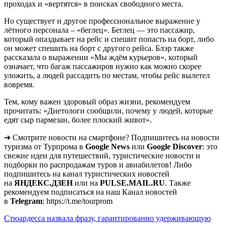
проходах и «вертятся» в поисках свободного места.
Но существует и другое профессиональное выражение у
лётного персонала – «беглец». Беглец — это пассажир,
который опаздывает на рейс и спешит попасть на борт, либо
он может спешить на борт с другого рейса. Блэр также
рассказала о выражении «Мы ждём курьеров», который
означает, что багаж пассажиров нужно как можно скорее
уложить, а людей рассадить по местам, чтобы рейс вылетел
вовремя.
Тем, кому важен здоровый образ жизни, рекомендуем
прочитать: «Диетологи сообщили, почему у людей, которые
едят сыр пармезан, более плоский живот».
➔ Смотрите новости на смартфоне? Подпишитесь на новости
туризма от Турпрома в
Google News
или
Google Discover
: это
свежие идеи для путешествий, туристические новости и
подборки по распродажам туров и авиабилетов! Либо
подпишитесь на канал туристических новостей
на
ЯНДЕКС.ДЗЕН
или на
PULSE.MAIL.RU
. Также
рекомендуем подписаться на наш Канал новостей
в
Telegram
: https://t.me/tourprom
Навигация
Стюардесса назвала фразу, гарантированно удерживающую