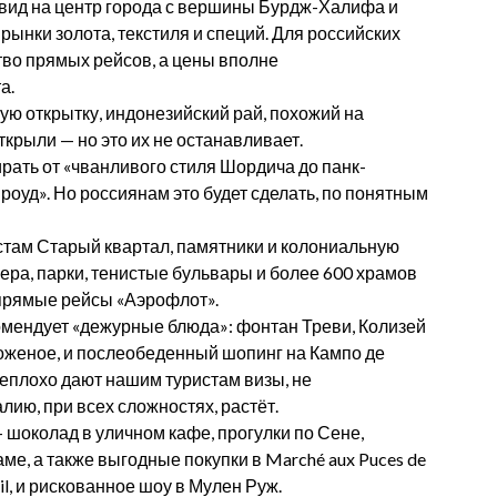
 вид на центр города с вершины Бурдж-Халифа и
рынки золота, текстиля и специй. Для российских
тво прямых рейсов, а цены вполне
а.
ую открытку, индонезийский рай, похожий на
ткрыли — но это их не останавливает.
рать от «чванливого стиля Шордича до панк-
уд». Но россиянам это будет сделать, по понятным
истам Старый квартал, памятники и колониальную
зера, парки, тенистые бульвары и более 600 храмов
 прямые рейсы «Аэрофлот».
екомендует «дежурные блюда»: фонтан Треви, Колизей
оженое, и послеобеденный шопинг на Кампо де
еплохо дают нашим туристам визы, не
ию, при всех сложностях, растёт.
— шоколад в уличном кафе, прогулки по Сене,
е, а также выгодные покупки в Marché aux Puces de
ail, и рискованное шоу в Мулен Руж.