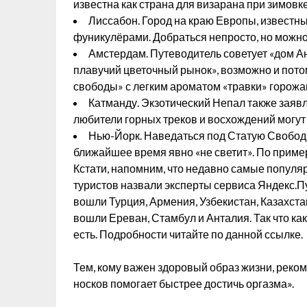
известна как страна для визарана при зимовке
Лиссабон. Город на краю Европы, известн
фуникулёрами. Добраться непросто, но можно
Амстердам. Путеводитель советует «дом А
плавучий цветочный рынок», возможно и пото
свободы» с легким ароматом «травки» горожан
Катманду. Экзотический Непал также заявл
любители горных треков и восхождений могут 
Нью-Йорк. Наведаться под Статую Свобод
ближайшее время явно «не светит». По пример
Кстати, напомним, что недавно самые популяр
туристов назвали эксперты сервиса Яндекс.П
вошли Турция, Армения, Узбекистан, Казахста
вошли Ереван, Стамбул и Анталия. Так что ка
есть. Подробности читайте по данной ссылке.
Тем, кому важен здоровый образ жизни, реком
носков помогает быстрее достичь оргазма».