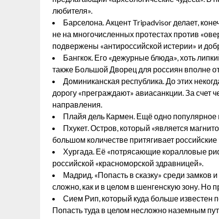
любителя».
Барселона. Акцент Tripadvisor делает, кон
не на многочисленных протестах против «ове
подвержены «антироссийской истерии» и добр
Бангкок. Его «дежурные блюда», хоть липкий
также Большой Дворец для россиян вполне о
Доминиканская республика. До этих неко
дорогу «преграждают» авиасанкции. За счет ч
направления.
Плайя дель Кармен. Ещё одно популярное м
Пхукет. Остров, который «является магнит
большом количестве притягивает российские
Хургада. Её «потрясающие коралловые ри
российской «красноморской здравницей».
Мадрид. «Попасть в сказку» среди замков 
сложно, как и в целом в шенгенскую зону. Но 
Сием Рип, который куда больше известен 
Попасть туда в целом несложно наземным пу