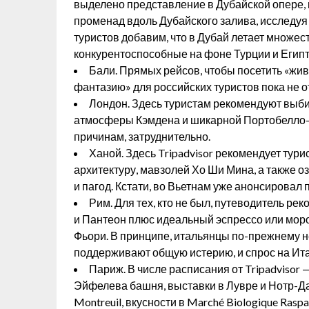
выделено представление в Дубайской опере,
променад вдоль Дубайского залива, исследуя 
туристов добавим, что в Дубай летает множес
конкурентоспособные на фоне Турции и Египт
Бали. Прямых рейсов, чтобы посетить «жив
фантазию» для российских туристов пока не о
Лондон. Здесь туристам рекомендуют выби
атмосферы Кэмдена и шикарной Портобелло-ро
причинам, затруднительно.
Ханой. Здесь Tripadvisor рекомендует тур
архитектуру, мавзолей Хо Ши Мина, а также о
и пагод. Кстати, во Вьетнам уже анонсировал
Рим. Для тех, кто не был, путеводитель р
и Пантеон плюс идеальный эспрессо или мор
Фьори. В принципе, итальянцы по-прежнему н
поддерживают общую истерию, и спрос на Итал
Париж. В числе расписания от Tripadvisor 
Эйфелева башня, выставки в Лувре и Нотр-Дам
Montreuil, вкусности в Marché Biologique Rasp