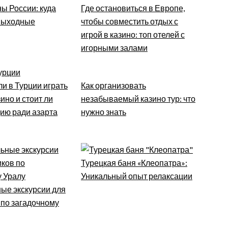
ы России: куда
Где остановиться в Европе,
 выходные
чтобы совместить отдых с
игрой в казино: топ отелей с
игорными залами
и в Турции играть
Как организовать
ино и стоит ли
незабываемый казино тур: что
цию ради азарта
нужно знать
Турецкая баня «Клеопатра»:
Уникальный опыт релаксации
ые экскурсии для
 по загадочному