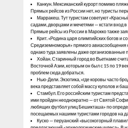
Канкун. Мексиканский курорт помимо пляж
Прямых рейсов из России нет, но туристы пер
Марракеш. Тут туристам советуют «Красн
садами, дворцами и мечетями — кстати вход в
Прямые рейсы из России в Марокко также зая
Крит. «Родина царя олимпийских богов и 
Средиземноморья» прямого авиасообщения с 
однако туда заявлены даже организованные 
Хойан. Старинный город во Вьетнаме счит
Восточной Азии, которым он был с 15 по 19 ве
проблем сюда добраться.
Нью-Дели. Экзотика, «где коровы часто бр
века представляет собой массу куполов и баш
Стамбул. Его российским туристам предста
ими пройден неоднократно — от Святой Софии
любящих футбол улиц Бешикташа» по определе
посещаемых нашими туристами городов на д
Куско — перуанский «высокогорный плавиль
предлагающий «археологические чудеса». В н