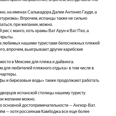
ечно, на именах Сальвадора Далии Антонио Гауди, а
ртуризма». Впрочем, испанцы также не сильно
аться, при желании, можно.
 рис с манго, хоть храмы Ват Арун и Ват Пхо, а
ткрыты.
гда любимых нашими туристами белоснежных пляжей
его, впрочем, выигрывают другие карибские
есто в Мексике для пляжа и дайвинга.
ом для любителей пляжного отдыха» в том числе в
 чартеры.
фы и бирюзовые воды» также продолжают работать
и дворцов испанской столицы нашему туристу
при желании можно.
по основной достопримечательности — Ангкор-Ват.
тём — хотя россиянам Камбоджа все еще более