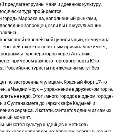
ей предлагает руины майя и древнюю культуру.
иодически туда пробираются.
ый город» Марракеша, наполненный рынками,
 последние запрещен, если вы не мусульманин.
влялись.
современной европейской цивилизации, жемчужина
Россией также по понятным причинам не имеет,
программы туроператоров через Анталию.
ается примером важного торгового порта Юго-
ка. Российские туристы при желании могут без
одят по застроенным улицам», Красный Форт 17-го
ен, а Чандни Чоук — упражнение в дружеском торге.
влять не надо. Этот «много городов в одном городе»
 и Султанахмета до «ярких кафе Кадыкёй и
нию сервиса. И кстати, считается одним из самых
анный момент.
ный котёл культур индейцев и метисов»,
аших краях направление, впрочем, всегда было «на