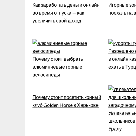
Как заработать деньги онлайн
Игорные зон
во время отпуска — как
поехать на
увеличить свой доход
Разрешено л
Почему стоит выбрать
в онлайн каз
алюминиевые горные
ехать в Тур
велосипеды
Почему стоит посетить конный
клуб Golden Horse в Харькове
Увлекательн
школьников
Уралу