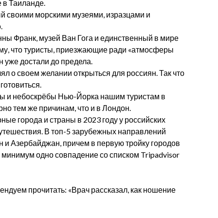
 в Таиланде.
ый своими морскими музеями, изразцами и
.
нны Франк, музей Ван Гога и единственный в мире
му, что туристы, приезжающие ради «атмосферы
 уже достали до предела.
ял о своем желании открыться для россиян. Так что
готовиться.
ы и небоскрёбы Нью-Йорка нашим туристам в
но тем же причинам, что и в Лондон.
ные города и страны в 2023 году у российских
утешествия. В топ-5 зарубежных направлений
н и Азербайджан, причем в первую тройку городов
к минимум одно совпадение со списком Tripadvisor
ендуем прочитать: «Врач рассказал, как ношение