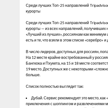
Среди лучших Топ-25 направлений Tripadvisor
курорты
Среди лучших Топ-25 направлений Tripadvisor
курорты — из всех направлений, получивших н
«Лучший из лучших», россиянам как минимум ш
есть и те, что взяли в этом списке «серебро» и
В число лидеров, доступных для россиян, поп
На 12 месте крайне востребованный у россия
Бангкока и Пхукета, на 15 и 18 месте соответ
19 место. Доступных же с некоторыми «слож
больше.
Список полностью выглядит так:
Дубай. Сервис рекомендует это место, как
приключения с шоппингом и развлечениями м