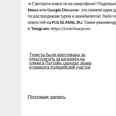
➔ Смотрите новости на смартфоне? Подпишит
News
или
Google Discover
: это свежие идеи 
по распродажам туров и авиабилетов! Либо п
новостей на
PULSE.MAIL.RU
. Также рекоменд
в
Telegram
: https://t.me/tourprom
Навигация
Туристы были арестованы за
отказ платить за шезлонги на
по
пляже в Паттайе: скандал, драка
и привод в полицейский участок
записям
Похожая запись