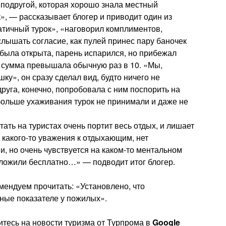
 подругой, которая хорошо знала местный
к», — рассказывает блогер и приводит один из
атичный турок», «наговорил комплиментов,
слышать согласие, как пулей принес пару баночек
 была открыта, парень испарился, но прибежал
м сумма превышала обычную раз в 10. «Мы,
ку», он сразу сделал вид, будто ничего не
друга, конечно, попробовала с ним поспорить на
 больше ухаживания турок не принимали и даже не
ть на туристах очень портит весь отдых, и лишает
 какого-то уважения к отдыхающим, нет
и, но очень чувствуется на каком-то ментальном
дложили бесплатно…» — подводит итог блогер.
мендуем прочитать: «Установлено, что
ные показателе у пожилых».
тесь на новости туризма от Турпрома в
Google