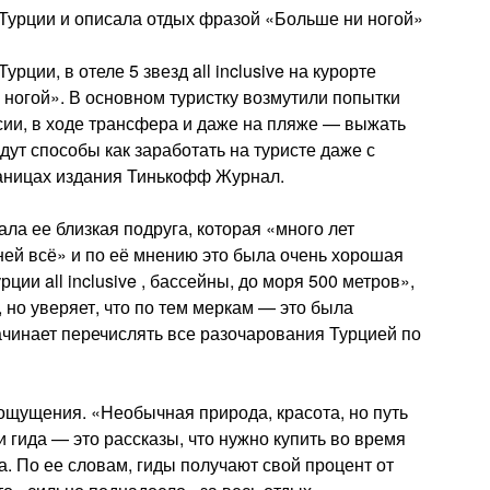
Турции и описала отдых фразой «Больше ни ногой»
ции, в отеле 5 звезд all inclusive на курорте
 ногой». В основном туристку возмутили попытки
сии, в ходе трансфера и даже на пляже — выжать
дут способы как заработать на туристе даже с
раницах издания Тинькофф Журнал.
ала ее близкая подруга, которая «много лет
 ней всё» и по её мнению это была очень хорошая
рции all inclusive , бассейны, до моря 500 метров»,
 но уверяет, что по тем меркам — это была
ачинает перечислять все разочарования Турцией по
ощущения. «Необычная природа, красота, но путь
 гида — это рассказы, что нужно купить во время
а. По ее словам, гиды получают свой процент от