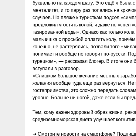
буквально на каждом шагу. Это ещё я была с
менталитет, и то пару раз попались на крючо
случаев. На пляже к туристкам подсел «симп
предложил угостить колой, и даже не успел у
газированной воды». Однако как только кола
мальчишка с просьбой оплатить колу, причё
конечно, не растерялись, позвали того «милаш
понимает и вообще не говорит по-русски. По
турецком», — рассказал блогер. В итоге они
вступали в разговор.
«Слишком большое желание местных заработа
желания вообще туда еще раз вернуться. Нет
гостеприимства, это сложно передать словам
уровне. Больше ни ногой, даже если бы пре
Тем, кому важен здоровый образ жизни, реко
средиземноморская диета улучшает когнитив
➔ Смотрите новости на смартфоне? Подпиши