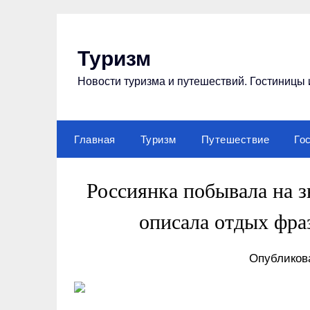
Перейти
к
содержимому
Туризм
Новости туризма и путешествий. Гостиницы 
Главная
Туризм
Путешествие
Го
Россиянка побывала на 
описала отдых фра
Опубликова