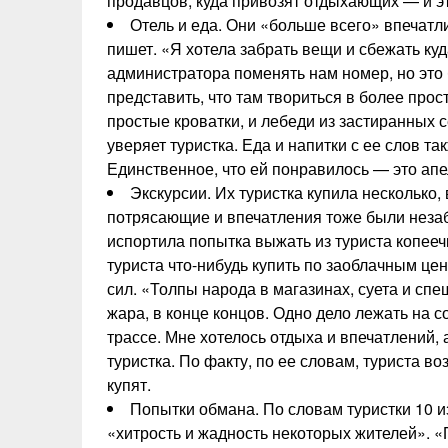
продавцов, куда привозят отдыхающих — и эт
Отель и еда. Они «больше всего» впечатл
пишет. «Я хотела забрать вещи и сбежать ку
администратора поменять нам номер, но это б
представить, что там твориться в более прос
простые кроватки, и лебеди из застиранных
уверяет туристка. Еда и напитки с ее слов т
Единственное, что ей понравилось — это ап
Экскурсии. Их туристка купила несколько,
потрясающие и впечатления тоже были незаб
испортила попытка выжать из туриста копееч
туриста что-нибудь купить по заоблачным це
сил. «Толпы народа в магазинах, суета и спе
жара, в конце концов. Одно дело лежать на с
трассе. Мне хотелось отдыха и впечатлений,
туристка. По факту, по ее словам, туриста возя
купят.
Попытки обмана. По словам туристки 10 и
«хитрость и жадность некоторых жителей». 