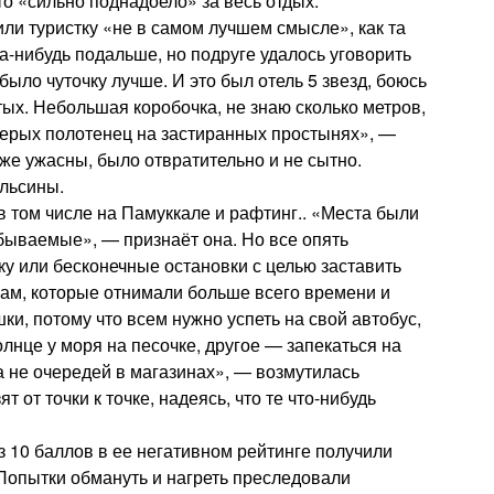
о «сильно поднадоело» за весь отдых.
или туристку «не в самом лучшем смысле», как та
да-нибудь подальше, но подруге удалось уговорить
ыло чуточку лучше. И это был отель 5 звезд, боюсь
тых. Небольшая коробочка, не знаю сколько метров,
 серых полотенец на застиранных простынях», —
акже ужасны, было отвратительно и не сытно.
ельсины.
 в том числе на Памуккале и рафтинг.. «Места были
ываемые», — признаёт она. Но все опять
ку или бесконечные остановки с целью заставить
нам, которые отнимали больше всего времени и
шки, потому что всем нужно успеть на свой автобус,
олнце у моря на песочке, другое — запекаться на
 а не очередей в магазинах», — возмутилась
т от точки к точке, надеясь, что те что-нибудь
з 10 баллов в ее негативном рейтинге получили
«Попытки обмануть и нагреть преследовали