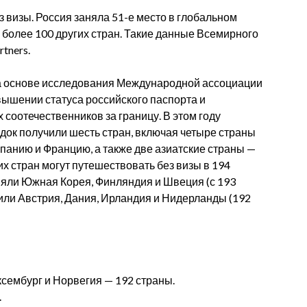
з визы. Россия заняла 51-е место в глобальном
и более 100 других стран. Такие данные Всемирного
tners.
а основе исследования Международной ассоциации
овышении статуса российского паспорта и
соотечественников за границу. В этом году
ок получили шесть стран, включая четыре страны
анию и Францию, а также две азиатские страны —
х стран могут путешествовать без визы в 194
няли Южная Корея, Финляндия и Швеция (с 193
лили Австрия, Дания, Ирландия и Нидерланды (192
ксембург и Норвегия — 192 страны.
.