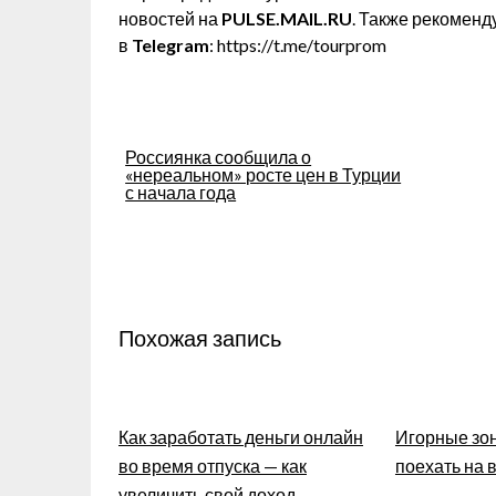
новостей на
PULSE.MAIL.RU
. Также рекоменд
в
Telegram
: https://t.me/tourprom
Навигация
Россиянка сообщила о
«нереальном» росте цен в Турции
по
с начала года
записям
Похожая запись
Как заработать деньги онлайн
Игорные зон
во время отпуска — как
поехать на
увеличить свой доход