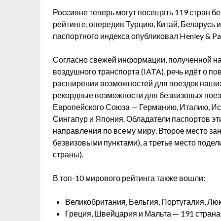
Россияне теперь могут посещать 119 стран бе
рейтинге, опередив Турцию, Китай, Беларусь 
паспортного индекса опубликовал Henley & Par
Согласно свежей информации, полученной н
воздушного транспорта (IATA), речь идёт о п
расширении возможностей для поездок наших 
рекордные возможности для безвизовых поезд
Европейского Союза — Германию, Италию, Исп
Сингапур и Япония. Обладатели паспортов эти
направления по всему миру. Второе место за
безвизовыми пунктами), а третье место поде
страны).
В топ-10 мирового рейтинга также вошли:
Великобритания, Бельгия, Португалия, Лю
Греция, Швейцария и Мальта — 191 страна