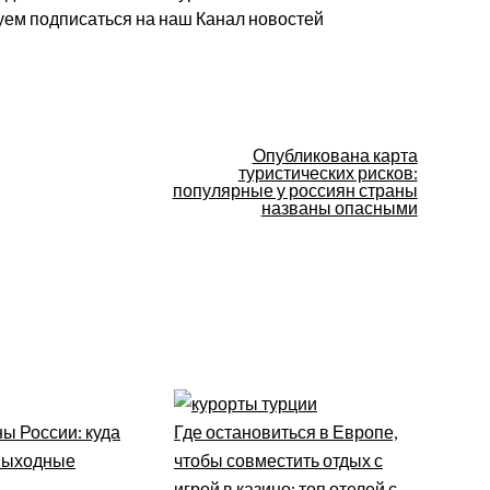
уем подписаться на наш Канал новостей
Опубликована карта
туристических рисков:
популярные у россиян страны
названы опасными
ы России: куда
Где остановиться в Европе,
 выходные
чтобы совместить отдых с
игрой в казино: топ отелей с