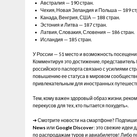
Австралия — 190 стран.
Чехия, Новая Зеландия и Польша — 189 ст
Канада, Венгрия, США — 188 стран.
Эстония и Литва — 187 стран.
Латвия, Словакия, Словения — 186 стран.
Исландия — 185 стран.
У России — 51 место и возможность посещени
Комментируя это достижение, представитель H
российского паспорта связано с усилиями с
повышению ее статуса в мировом сообществе.
привлекательным для иностранных путешеств
Тем, кому важен здоровый образ жизни, реко
перекусов для тех, кто пытается похудеть».
➔ Смотрите новости на смартфоне? Подпишит
News
или
Google Discover
: это свежие идеи 
по распродажам туров и авиабилетов! Либо п