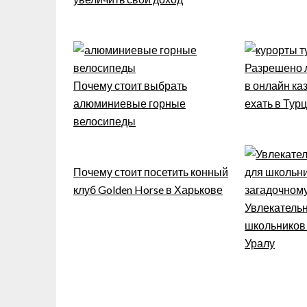
Разрешено л
Почему стоит выбрать
в онлайн каз
алюминиевые горные
ехать в Тур
велосипеды
Почему стоит посетить конный
клуб Golden Horse в Харькове
Увлекательн
школьников
Уралу