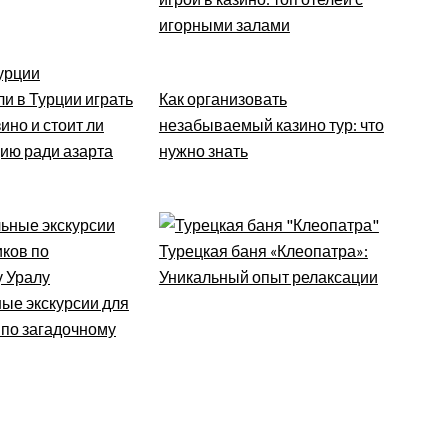
игорными залами
и в Турции играть
Как организовать
ино и стоит ли
незабываемый казино тур: что
цию ради азарта
нужно знать
Турецкая баня «Клеопатра»:
Уникальный опыт релаксации
ые экскурсии для
 по загадочному