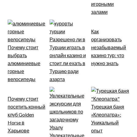
игорными
залами
Как
Разрешено ли в
организовать
Почему стоит
Турции играть в
незабываемый
выбрать
онлайн казино и
казино тур: что
алюминиевые
стоит ли ехать в
нужно знать
горные
Турцию ради
велосипеды
азарта
Почему стоит
посетить конный
Турецкая баня
клуб Golden
«Клеопатра»:
Horse в
Уникальный
Харькове
опыт
Увлекательные