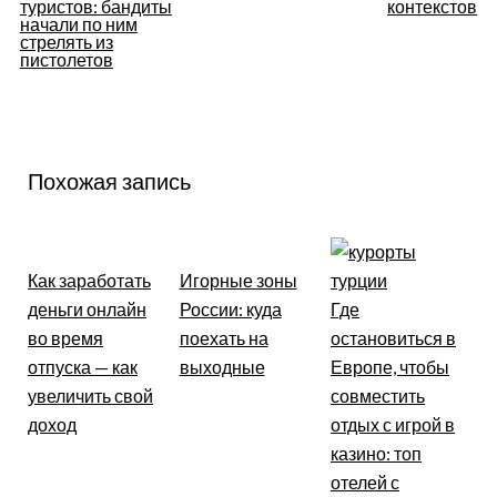
туристов: бандиты
контекстов
записям
начали по ним
стрелять из
пистолетов
Похожая запись
Как заработать
Игорные зоны
деньги онлайн
России: куда
Где
во время
поехать на
остановиться в
отпуска — как
выходные
Европе, чтобы
увеличить свой
совместить
доход
отдых с игрой в
казино: топ
отелей с