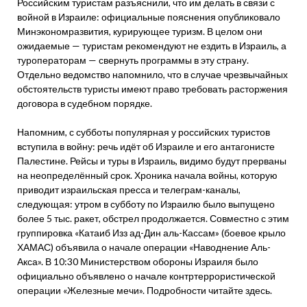
Российским туристам разъяснили, что им делать в связи с
войной в Израиле: официальные пояснения опубликовало
Минэкономразвития, курирующее туризм. В целом они
ожидаемые — туристам рекомендуют не ездить в Израиль, а
туроператорам — свернуть программы в эту страну.
Отдельно ведомство напомнило, что в случае чрезвычайных
обстоятельств туристы имеют право требовать расторжения
договора в судебном порядке.
Напомним, с субботы популярная у российских туристов
вступила в войну: речь идёт об Израиле и его антагонисте
Палестине. Рейсы и туры в Израиль, видимо будут прерваны
на неопределённый срок. Хроника начала войны, которую
приводит израильская пресса и телеграм-каналы,
следующая: утром в субботу по Израилю было выпущено
более 5 тыс. ракет, обстрел продолжается. Совместно с этим
группировка «Катаиб Изз ад-Дин аль-Кассам» (боевое крыло
ХАМАС) объявила о начале операции «Наводнение Аль-
Акса». В 10:30 Министерством обороны Израиля было
официально объявлено о начале контртеррористической
операции «Железные мечи». Подробности читайте здесь.