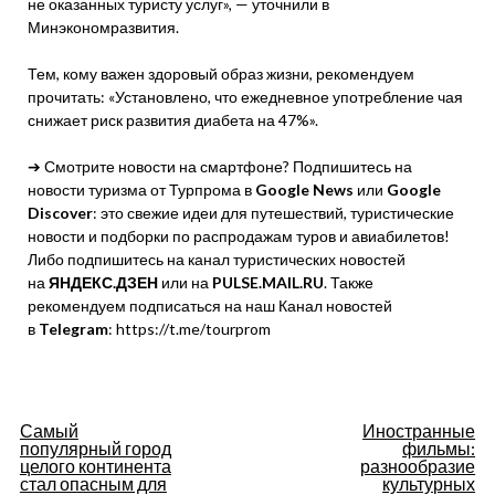
не оказанных туристу услуг», — уточнили в
Минэкономразвития.
Тем, кому важен здоровый образ жизни, рекомендуем
прочитать: «Установлено, что ежедневное употребление чая
снижает риск развития диабета на 47%».
➔ Смотрите новости на смартфоне? Подпишитесь на
новости туризма от Турпрома в
Google News
или
Google
Discover
: это свежие идеи для путешествий, туристические
новости и подборки по распродажам туров и авиабилетов!
Либо подпишитесь на канал туристических новостей
на
ЯНДЕКС.ДЗЕН
или на
PULSE.MAIL.RU
. Также
рекомендуем подписаться на наш Канал новостей
в
Telegram
: https://t.me/tourprom
Навигация
Самый
Иностранные
популярный город
фильмы:
по
целого континента
разнообразие
стал опасным для
культурных