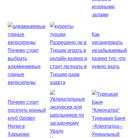
игорными
залами
Как
Разрешено ли в
организовать
Почему стоит
Турции играть в
незабываемый
выбрать
онлайн казино и
казино тур: что
алюминиевые
стоит ли ехать в
нужно знать
горные
Турцию ради
велосипеды
азарта
Почему стоит
посетить конный
клуб Golden
Турецкая баня
Horse в
«Клеопатра»:
Харькове
Уникальный