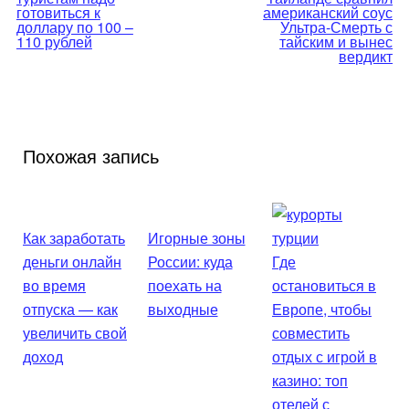
по
готовиться к
американский соус
доллару по 100 –
Ультра-Смерть с
110 рублей
тайским и вынес
записям
вердикт
Похожая запись
Как заработать
Игорные зоны
деньги онлайн
России: куда
Где
во время
поехать на
остановиться в
отпуска — как
выходные
Европе, чтобы
увеличить свой
совместить
доход
отдых с игрой в
казино: топ
отелей с