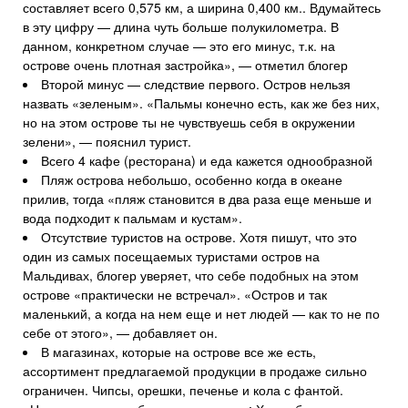
составляет всего 0,575 км, а ширина 0,400 км.. Вдумайтесь
в эту цифру — длина чуть больше полукилометра. В
данном, конкретном случае — это его минус, т.к. на
острове очень плотная застройка», — отметил блогер
Второй минус — следствие первого. Остров нельзя
назвать «зеленым». «Пальмы конечно есть, как же без них,
но на этом острове ты не чувствуешь себя в окружении
зелени», — пояснил турист.
Всего 4 кафе (ресторана) и еда кажется однообразной
Пляж острова небольшо, особенно когда в океане
прилив, тогда «пляж становится в два раза еще меньше и
вода подходит к пальмам и кустам».
Отсутствие туристов на острове. Хотя пишут, что это
один из самых посещаемых туристами остров на
Мальдивах, блогер уверяет, что себе подобных на этом
острове «практически не встречал». «Остров и так
маленький, а когда на нем еще и нет людей — как то не по
себе от этого», — добавляет он.
В магазинах, которые на острове все же есть,
ассортимент предлагаемой продукции в продаже сильно
ограничен. Чипсы, орешки, печенье и кола с фантой.