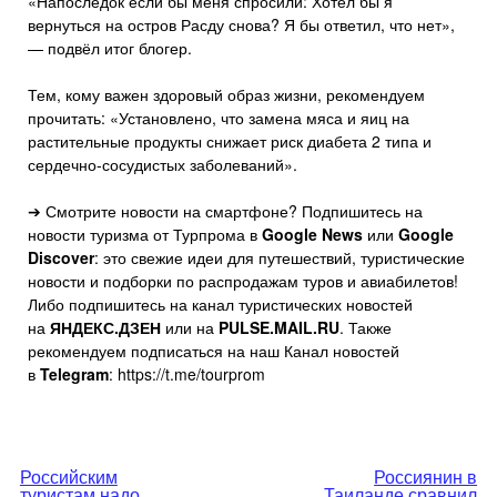
«Напоследок если бы меня спросили: Хотел бы я
вернуться на остров Расду снова? Я бы ответил, что нет»,
— подвёл итог блогер.
Тем, кому важен здоровый образ жизни, рекомендуем
прочитать: «Установлено, что замена мяса и яиц на
растительные продукты снижает риск диабета 2 типа и
сердечно-сосудистых заболеваний».
➔ Смотрите новости на смартфоне? Подпишитесь на
новости туризма от Турпрома в
Google News
или
Google
Discover
: это свежие идеи для путешествий, туристические
новости и подборки по распродажам туров и авиабилетов!
Либо подпишитесь на канал туристических новостей
на
ЯНДЕКС.ДЗЕН
или на
PULSE.MAIL.RU
. Также
рекомендуем подписаться на наш Канал новостей
в
Telegram
: https://t.me/tourprom
Навигация
Российским
Россиянин в
туристам надо
Таиланде сравнил