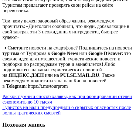
Туристам предлагают проверять свои рейсы на сайте
перевозчика.
Тем, кому важен здоровый образ жизни, рекомендуем
прочитать: «Диетологи сообщили, что люди, добавляющие в
свой завтрак эти 3 неожиданных ингредиента, быстрее
худеют».
➔ Смотрите новости на смартфоне? Подпишитесь на новости
туризма от Турпрома в
Google News
или
Google Discover
: это
свежие идеи для путешествий, туристические новости и
подборки по распродажам туров и авиабилетов! Либо
подпишитесь на канал туристических новостей
на
ЯНДЕКС.ДЗЕН
или на
PULSE.MAIL.RU
. Также
рекомендуем подписаться на наш Канал новостей
в
Telegram
: https://t.me/tourprom
Навигация
Раскрыт умный способ халявы, как при бронировании отелей
сэкономить до 10 тысяч
по
Туристов на Бали предупредили о скрытых опасностях после
записям
волны трагических смертей
Похожая запись