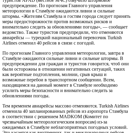
туристов AFAD (местное МЧС) озвучило штормовое
предупреждение. По прогнозам Главного управления
метеорологии в Стамбуле ожидаются ливни и сильные
штормы. «Жителям Стамбула и гостям города следует принять
меры предосторожности против возможных рисков и
внимательно следить за обновлениями погоды», — сообщает
ведомство. Также туристов предупредили, что отменяются
авиарейсы — турецкий национальный перевозчик Turkish
Airlines отменил 40 рейсов в связи с погодой.
По прогнозам Главного управления метеорологии, завтра в
Стамбуле ожидаются сильные ливни и сильные штормы. В
предупреждении для граждан и туристов говорится, чтоб они
были осторожны в отношении негативных ситуаций, таких
как вероятные подтопления, молнии, срыв крыш и
возможные перебои в транспортном сообщении. Всем,
находящимся на данный момент в Стамбуле необходимо
усилить меры безопасности и внимательно следить за
обновлениями погоды.
Тем временем авиарейсы массово отменяются. Turkish Airlines
отменила 40 запланированных рейсов из аэропорта Стамбула
в соответствии с решением MADKOM (Комитет по
чрезвычайным метеорологическим вопросам) из-за
ожидаемых в Стамбуле неблагоприятных погодных условий.
Это касается как внутренних, так и международных рейсов.