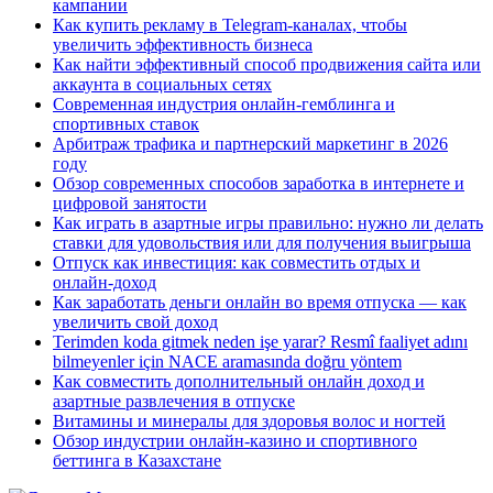
кампании
Как купить рекламу в Telegram-каналах, чтобы
увеличить эффективность бизнеса
Как найти эффективный способ продвижения сайта или
аккаунта в социальных сетях
Современная индустрия онлайн-гемблинга и
спортивных ставок
Арбитраж трафика и партнерский маркетинг в 2026
году
Обзор современных способов заработка в интернете и
цифровой занятости
Как играть в азартные игры правильно: нужно ли делать
ставки для удовольствия или для получения выигрыша
Отпуск как инвестиция: как совместить отдых и
онлайн-доход
Как заработать деньги онлайн во время отпуска — как
увеличить свой доход
Terimden koda gitmek neden işe yarar? Resmî faaliyet adını
bilmeyenler için NACE aramasında doğru yöntem
Как совместить дополнительный онлайн доход и
азартные развлечения в отпуске
Витамины и минералы для здоровья волос и ногтей
Обзор индустрии онлайн-казино и спортивного
беттинга в Казахстане