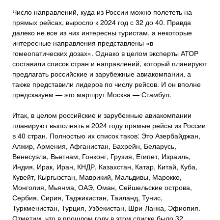
Число направлений, куда из России можно полететь на
прямых рейсах, выросло к 2024 год с 32 до 40. Правда
далеко не все из них интересны туристам, а некоторые
интересные направления представлены «в
гомеопатических дозах». Однако в целом эксперты АТОР
составили список стран и направлений, который планируют
предлагать российские и зарубежные авиакомпании, а
также представили лидеров по числу рейсов. И он вполне
предсказуем — это маршрут Москва — Стамбул.
Итак, в целом российские и зарубежные авиакомпании
планируют выполнять в 2024 году прямые рейсы из России
в 40 стран. Полностью их список таков: Это Азербайджан,
Алжир, Армения, Афганистан, Бахрейн, Беларусь,
Венесуэла, Вьетнам, Гонконг, Грузия, Египет, Израиль,
Индия, Ирак, Иран, КНДР, Казахстан, Катар, Китай, Куба,
Кувейт, Кыргызстан, Маврикий, Мальдивы, Марокко,
Монголия, Мьянма, ОАЭ, Оман, Сейшельские острова,
Сербия, Сирия, Таджикистан, Таиланд, Тунис,
Туркменистан, Турция, Узбекистан, Шри-Ланка, Эфиопия.
Отметим, что в прошлом году в этом списке было 32