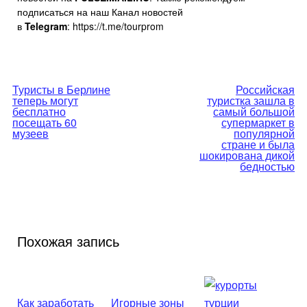
подписаться на наш Канал новостей
в
Telegram
: https://t.me/tourprom
Навигация
Туристы в Берлине
Российская
теперь могут
туристка зашла в
по
бесплатно
самый большой
посещать 60
супермаркет в
музеев
популярной
записям
стране и была
шокирована дикой
бедностью
Похожая запись
Как заработать
Игорные зоны