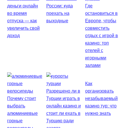
деньги онлайн
России: куда
Где
во время
поехать на
остановиться в
отпуска — как
выходные
Европе, чтобы
увеличить свой
совместить
доход
отдых с игрой в
казино: топ
отелей с
игорными
залами
Как
Разрешено ли в
организовать
Почему стоит
Турции играть в
незабываемый
выбрать
онлайн казино и
казино тур: что
алюминиевые
стоит ли ехать в
нужно знать
горные
Турцию ради
велосипеды
азарта