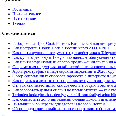
Гостиницы
Познавательное
Путешествие
Туризм
Свежие записи
Разбор кейса ПрофСнаб Регион: Business OS для дистри
Как настроить Claude Code в России через AITUNNEL
Как найти лучшие инструменты для арбитража в Telegra
Как купить рекламу в Telegram-каналах, чтобы увеличить
Как найти эффективный способ продвижения сайта или а
Современная индустрия онлайн-гемблинга и спортивных
Арбитраж трафика и партнерский маркетинг в 2026 году
Обзор современных способов заработка в интернете и ци
Как играть в азартные игры правильно: нужно ли делать
Отпуск как инвестиция: как совместить отдых и онлайн-
Как заработать деньги онлайн во время отпуска — как ув
Terimden koda gitmek neden işe yarar? Resmî faaliyet adını 
Как совместить дополнительный онлайн доход и азартные
Витамины и минералы для здоровья волос и ногтей
Обзор индустрии онлайн-казино и спортивного беттинга 