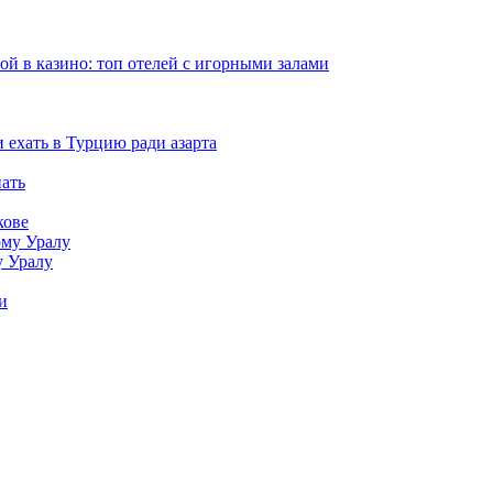
рой в казино: топ отелей с игорными залами
и ехать в Турцию ради азарта
нать
кове
у Уралу
и