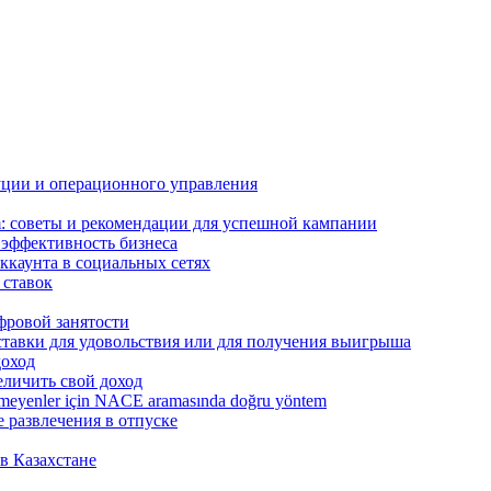
буции и операционного управления
m: советы и рекомендации для успешной кампании
 эффективность бизнеса
ккаунта в социальных сетях
 ставок
фровой занятости
 ставки для удовольствия или для получения выигрыша
доход
еличить свой доход
bilmeyenler için NACE aramasında doğru yöntem
 развлечения в отпуске
в Казахстане