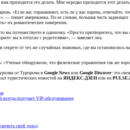
 вам приходится это делать. Мне нередко приходится этот делать
рень. «Если вас спрашивают, есть ли у вас парень, отвечайте, что
н», — пишет американка. По ее словам, большая часть задающих
ать» их романтические намерения.
о вы путешествуете в одиночку. «Просто притворитесь, что вы 
орите: вы в отпуске с родителями», — заявляет она.
 секрете от тех же случайных знакомых, где вы остановились н
ь: «Ученые обнаружили, что физические упражнения так же хор
уризма от Турпрома в
Google News
или
Google Discover
: это св
нал туристических новостей на
ЯНДЕКС.ДЗЕН
или на
PULSE.
ам
й всегда получает VIP-обслуживание
еличить свой доход