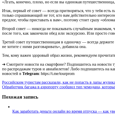
«Лгать, конечно, плохо, но если вы одинокая путешественница,
Итак, первый её совет — всегда притворяться, что у тебя есть па
только спрашивающий не тот, кто вам действительно интересе
предлог, чтобы приставать к вам», поэтому стоит сразу «облом
Второй совет — никогда не показывать случайным знакомым, чт
после того, как закончили обед или экскурсию. Или просто гов
Третий совет путешественницам в одиночку — всегда держите в
не хотите с ними разговаривать», добавила она.
Тем, кому важен здоровый образ жизни, рекомендуем прочитат
➔ Смотрите новости на смартфоне? Подпишитесь на новости т
по распродажам туров и авиабилетов! Либо подпишитесь на ка
новостей в
Telegram
: https://t.me/tourprom
Навигация
Российским туристам рассказали, как не попасть в лапы жулик
Обработчик багажа в аэропорту сообщил тип чемодана, которы
по
записям
Похожая запись
Как заработать деньги онлайн во время отпуска — как ув