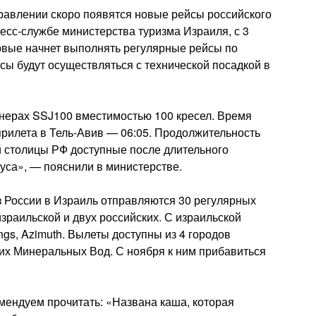
равлении скоро появятся новые рейсы российского
сс-службе министерства туризма Израиля, с 3
рвые начнет выполнять регулярные рейсы по
сы будут осуществляться с технической посадкой в
нерах SSJ100 вместимостью 100 кресел. Время
прилета в Тель-Авив — 06:05. Продолжительность
й столицы РФ доступные после длительного
уса», — пояснили в министерстве.
з России в Израиль отправляются 30 регулярных
зраильской и двух российских. С израильской
ngs, Azimuth. Вылеты доступны из 4 городов
ких Минеральных Вод. С ноября к ним прибавиться
мендуем прочитать: «Названа каша, которая