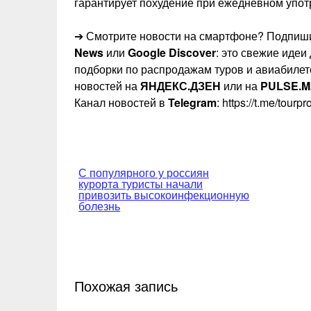
гарантирует похудение при ежедневном упот
➔ Смотрите новости на смартфоне? Подпиши
News
или
Google Discover
: это свежие идеи
подборки по распродажам туров и авиабилет
новостей на
ЯНДЕКС.ДЗЕН
или на
PULSE.M
Канал новостей в
Telegram
: https://t.me/tourp
Навигация
С популярного у россиян
курорта туристы начали
по
привозить высокоинфекционную
болезнь
записям
Похожая запись