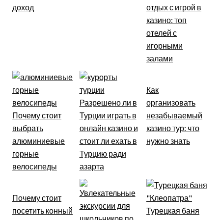
доход
отдых с игрой в
казино: топ
отелей с
игорными
залами
Как
Разрешено ли в
организовать
Почему стоит
Турции играть в
незабываемый
выбрать
онлайн казино и
казино тур: что
алюминиевые
стоит ли ехать в
нужно знать
горные
Турцию ради
велосипеды
азарта
Почему стоит
посетить конный
Турецкая баня