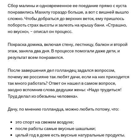
Сбор малины и одновременное ее поедание прямо с куста
понравились Махилу гораздо больше, а вот с вишней вышло
сложно. Чтобы добраться до верхних веток, ему пришлось
побороть страх высоты и залезть на крышу бани. «Страшно,
но вкусно», – описал он процесс.
Покраска домика, включая стену, лестницу, балкон и второй
этаж, заняла два дня. В процессе помогали даже дети, и
результат всем понравился.
После завершения дел голландец задался вопросом,
почему же россияне так любят дачи, если на них приходится
так много работать? Ответ он нашел в самом вопросе,
заодно вспомнив слова дедушки жены: «Надо трудиться!
Труд делал из обезьяны человека».
Дачу, по мнению голландца, можно любить потому, что:
это спорт на свежем воздухе;
после работы самые вкусные шашлыки;
целый год в доме есть вкусные натуральные продукты.