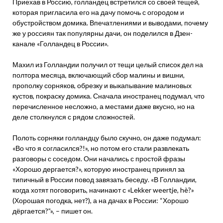
Приехав в Россию, голландец встретился со своей тещей,
которая пригласила его на дачу помочь с огородом и
обустройством домика. Впечатлениями и выводами, почему
же у россиян так популярны дачи, он поделился в Дзен-
канале «Голландец в России».
Махил из Голландии получил от тещи целый список дел на
полтора месяца, включающий сбор малины и вишни,
прополку сорняков, обрезку и выкапывание малиновых
кустов, покраску домика. Сначала иностранец подумал, что
перечисленное несложно, а местами даже вкусно, но на
деле столкнулся с рядом сложностей.
Полоть сорняки голландцу было скучно, он даже подумал:
«Во что я согласился?!», но потом его стали развлекать
разговоры с соседом. Они начались с простой фразы
«Хорошо дергается?», которую иностранец принял за
типичный в России повод завязать беседу. «В Голландии,
когда хотят поговорить, начинают с «Lekker weertje, hè?»
(Хорошая погодка, нет?), а на дачах в России: “Хорошо
дёргается?”», – пишет он.