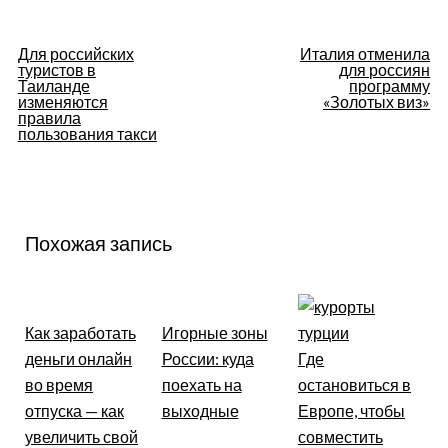
Навигация
Для российских
Италия отменила
туристов в
для россиян
по
Таиланде
программу
изменяются
«Золотых виз»
правила
записям
пользования такси
Похожая запись
Как заработать
Игорные зоны
деньги онлайн
России: куда
Где
во время
поехать на
остановиться в
отпуска — как
выходные
Европе, чтобы
увеличить свой
совместить