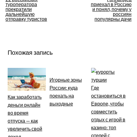
туроператора
приехал в Россию
по
прекратили
и понял, почему у
дальнейшую
россиян
отправку туристов
популярны дачи
записям
Похожая запись
Игорные зоны
России: куда
Где
поехать на
остановиться в
Как заработать
выходные
Европе, чтобы
деньги онлайн
совместить
во время
отдых с игрой в
отпуска — как
казино: топ
увеличить свой
отелей с
доход