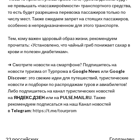
не превышать «пассажироёмкости» транспортного средства,
то есть будет разрешена перевозка пассажиров только по
числу мест. Также ожидаем запрет на стоящих пассажиров,
особенно в непредназначенном для этого транспорте.
Тем, кому важен здоровый образ жизни, рекомендуем
прочитать: «Установлено, что чайный гриб понижает сахар в
крови и полезен диабетикам».
➔ Смотрите новости на смартфоне? Подпишитесь на
новости туризма от Турпрома в
Google News
или
Google
Discover
: это свежие идеи для путешествий, туристические
новости и подборки по распродажам туров и авиабилетов!
Либо подпишитесь на канал туристических новостей
на
ЯНДЕКС.ДЗЕН
или на
PULSE.MAIL.RU
. Также
рекомендуем подписаться на наш Канал новостей
в
Telegram
: https://t.me/tourprom
Навигация
22 российских
Голландец