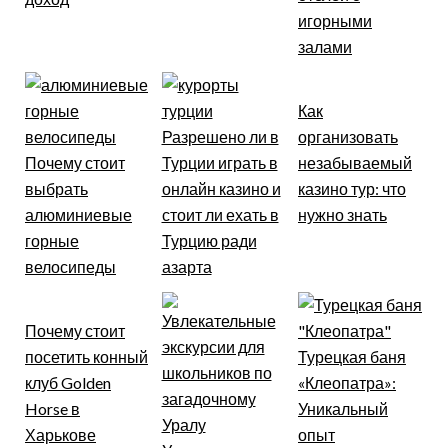
игорными
залами
Как
Разрешено ли в
организовать
Почему стоит
Турции играть в
незабываемый
выбрать
онлайн казино и
казино тур: что
алюминиевые
стоит ли ехать в
нужно знать
горные
Турцию ради
велосипеды
азарта
Почему стоит
посетить конный
Турецкая баня
клуб Golden
«Клеопатра»:
Horse в
Уникальный
Харькове
опыт