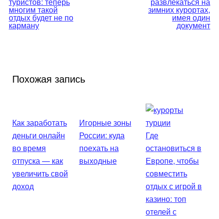
туристов: теперь
развлекаться на
записям
многим такой
зимних курортах,
отдых будет не по
имея один
карману
документ
Похожая запись
Как заработать
Игорные зоны
деньги онлайн
России: куда
Где
во время
поехать на
остановиться в
отпуска — как
выходные
Европе, чтобы
увеличить свой
совместить
доход
отдых с игрой в
казино: топ
отелей с