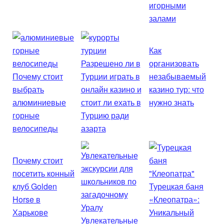
игорными
залами
Как
Разрешено ли в
организовать
Почему стоит
Турции играть в
незабываемый
выбрать
онлайн казино и
казино тур: что
алюминиевые
стоит ли ехать в
нужно знать
горные
Турцию ради
велосипеды
азарта
Почему стоит
посетить конный
клуб Golden
Турецкая баня
Horse в
«Клеопатра»:
Харькове
Уникальный
Увлекательные