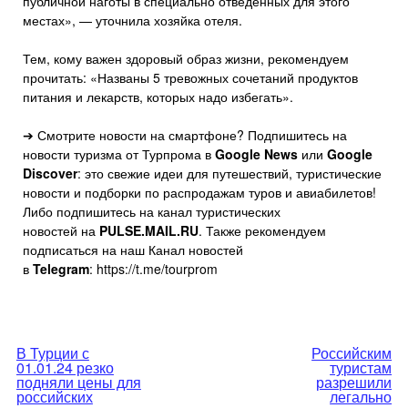
публичной наготы в специально отведенных для этого
местах», — уточнила хозяйка отеля.
Тем, кому важен здоровый образ жизни, рекомендуем
прочитать: «Названы 5 тревожных сочетаний продуктов
питания и лекарств, которых надо избегать».
➔ Смотрите новости на смартфоне? Подпишитесь на
новости туризма от Турпрома в
Google News
или
Google
Discover
: это свежие идеи для путешествий, туристические
новости и подборки по распродажам туров и авиабилетов!
Либо подпишитесь на канал туристических
новостей на
PULSE.MAIL.RU
. Также рекомендуем
подписаться на наш Канал новостей
в
Telegram
: https://t.me/tourprom
Навигация
В Турции с
Российским
01.01.24 резко
туристам
по
подняли цены для
разрешили
российских
легально