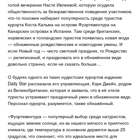
голой вечеринки Насти Ивлеевой, которую осудила
общественность за безнравственное поведение участников,
что-то похожее набирает популярность среди туристов
курорта Коста-Кальма на острове Фуэртевентура на
Канарских островах в Испании. Там среди британских,
норвежских и голландских туристов появилась новая мода
— обнаженные рождественские и новогодние ужины. И
если Новый год — чисто светский праздник, то Рождество
— религиозный, и праздновать его в обнажённом виде
довольно странно, если не сказать больше…
О буднях одного из таких нудистских курортов изданию
Daily Star рассказала его управляющая, Кэри Джейн, родом
из Великобритании, которая и заявила, что в её отеле
туристы устраивают праздничный ужин в обнаженном виде.
Персонал курорта, разумеется, также обнажённый.
«Фуэртевентура — популярный выбор среди натуристов,
ищущих зимнее солнце, из-за нашего мягкого и приятного
климата, где температура в основном держится выше 25
градусов, что означает, что это идеальное место для