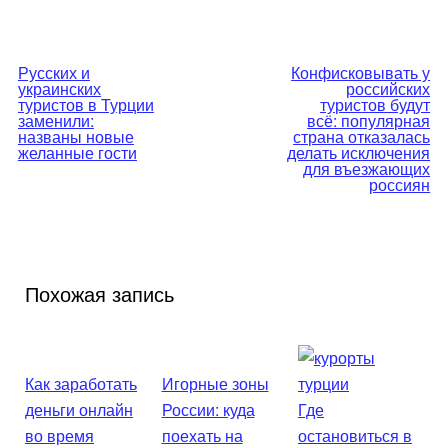
Навигация
Русских и
Конфисковывать у
украинских
российских
по
туристов в Турции
туристов будут
заменили:
всё: популярная
названы новые
страна отказалась
записям
желанные гости
делать исключения
для въезжающих
россиян
Похожая запись
Как заработать
Игорные зоны
деньги онлайн
России: куда
Где
во время
поехать на
остановиться в