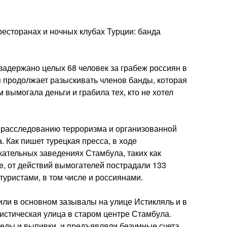
ресторанах и ночных клубах Турции: банда
задержано целых 68 человек за грабеж россиян в
я продолжает разыскивать членов банды, которая
 вымогала деньги и грабила тех, кто не хотел
расследованию терроризма и организованной
 Как пишет турецкая пресса, в ходе
кательных заведениях Стамбула, таких как
ife, от действий вымогателей пострадали 133
туристами, в том числе и россиянами.
или в основном зазывалы на улице Истикляль и в
ристическая улица в старом центре Стамбула.
 еды и выпивки, и предъявляли безумные счета.