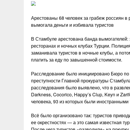
Арестованы 68 человек за грабеж россиян в 
вымогала деньги и избивала туристов
В Стамбуле арестована банда вымогателей: 
ресторанах и ночных клубах Турции. Полици
заманивала туристов в ночные клубы, а потом
платить за еду по завышенной стоимости.
Расследование было инициировано Бюро по 
преступности Главной прокуратуры Стамбула.
расследования было выявлено, что в развле
Darkness, Cocorico, Happy’s Clup, Keyn и Zar
человека, 93 из которых были иностранными 
Всё было организовано так: туристов привод
ее окрестностях — а это самая известная ту
После чего туристов «разводили» на покупку