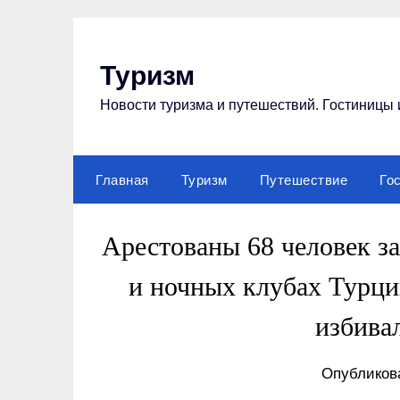
Перейти
к
содержимому
Туризм
Новости туризма и путешествий. Гостиницы 
Главная
Туризм
Путешествие
Го
Арестованы 68 человек за
и ночных клубах Турци
избива
Опубликова