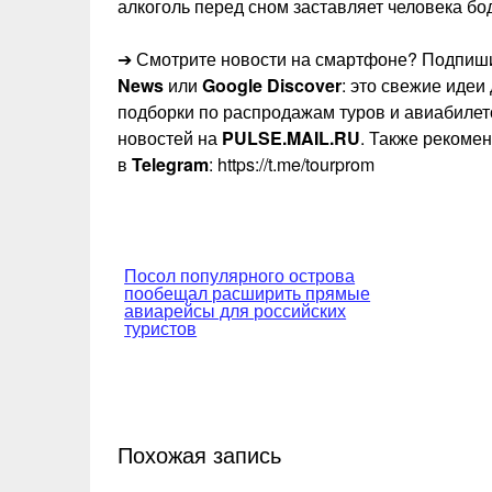
алкоголь перед сном заставляет человека бод
➔ Смотрите новости на смартфоне? Подпиши
News
или
Google Discover
: это свежие идеи
подборки по распродажам туров и авиабилет
новостей на
PULSE.MAIL.RU
. Также рекоме
в
Telegram
: https://t.me/tourprom
Навигация
Посол популярного острова
пообещал расширить прямые
по
авиарейсы для российских
туристов
записям
Похожая запись