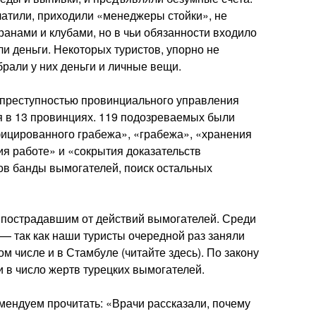
латили, приходили «менеджеры стойки», не
анами и клубами, но в чьи обязанности входило
ли деньги. Некоторых туристов, упорно не
брали у них деньги и личные вещи.
й преступностью провинциального управления
 в 13 провинциях. 119 подозреваемых были
цированного грабежа», «грабежа», «хранения
я работе» и «сокрытия доказательств
ов банды вымогателей, поиск остальных
, пострадавшим от действий вымогателей. Среди
 — так как наши туристы очередной раз заняли
ом числе и в Стамбуле (читайте здесь). По закону
 в число жертв турецких вымогателей.
мендуем прочитать: «Врачи рассказали, почему