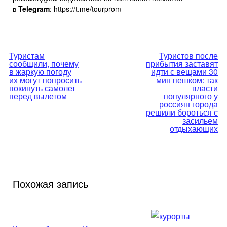
в
Telegram
: https://t.me/tourprom
Навигация
Туристам
Туристов после
сообщили, почему
прибытия заставят
по
в жаркую погоду
идти с вещами 30
их могут попросить
мин пешком: так
покинуть самолет
власти
записям
перед вылетом
популярного у
россиян города
решили бороться с
засильем
отдыхающих
Похожая запись