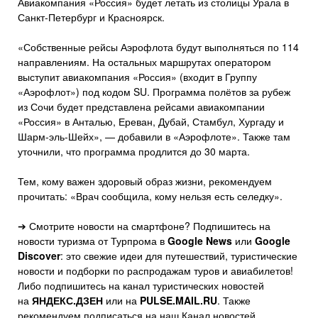
Авиакомпания «Россия» будет летать из столицы Урала в
Санкт-Петербург и Красноярск.
«Собственные рейсы Аэрофлота будут выполняться по 114
направлениям. На остальных маршрутах оператором
выступит авиакомпания «Россия» (входит в Группу
«Аэрофлот») под кодом SU. Программа полётов за рубеж
из Сочи будет представлена рейсами авиакомпании
«Россия» в Анталью, Ереван, Дубай, Стамбул, Хургаду и
Шарм-эль-Шейх», — добавили в «Аэрофлоте». Также там
уточнили, что программа продлится до 30 марта.
Тем, кому важен здоровый образ жизни, рекомендуем
прочитать: «Врач сообщила, кому нельзя есть селедку».
➔ Смотрите новости на смартфоне? Подпишитесь на
новости туризма от Турпрома в
Google News
или
Google
Discover
: это свежие идеи для путешествий, туристические
новости и подборки по распродажам туров и авиабилетов!
Либо подпишитесь на канал туристических новостей
на
ЯНДЕКС.ДЗЕН
или на
PULSE.MAIL.RU
. Также
рекомендуем подписаться на наш Канал новостей