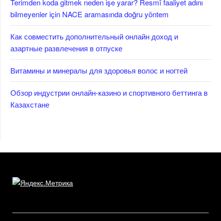
Terimden koda gitmek neden işe yarar? Resmî faaliyet adını
bilmeyenler için NACE aramasında doğru yöntem
Как совместить дополнительный онлайн доход и
азартные развлечения в отпуске
Витамины и минералы для здоровья волос и ногтей
Обзор индустрии онлайн-казино и спортивного беттинга в
Казахстане