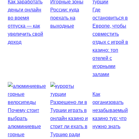
Как заработать
Игорные зоны
деньги онлайн
России: куда
Где
во время
поехать на
остановиться в
отпуска — как
выходные
Европе, чтобы
увеличить свой
совместить
доход
отдых с игрой в
казино: топ
отелей с
игорными
залами
Как
Разрешено ли в
организовать
Почему стоит
Турции играть в
незабываемый
выбрать
онлайн казино и
казино тур: что
алюминиевые
стоит ли ехать в
нужно знать
горные
Турцию ради