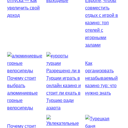
отпуска — как
выходные
Европе, чтобы
увеличить свой
совместить
доход
отдых с игрой в
казино: топ
отелей с
игорными
залами
Как
Разрешено ли в
организовать
Почему стоит
Турции играть в
незабываемый
выбрать
онлайн казино и
казино тур: что
алюминиевые
стоит ли ехать в
нужно знать
горные
Турцию ради
велосипеды
азарта
Почему стоит