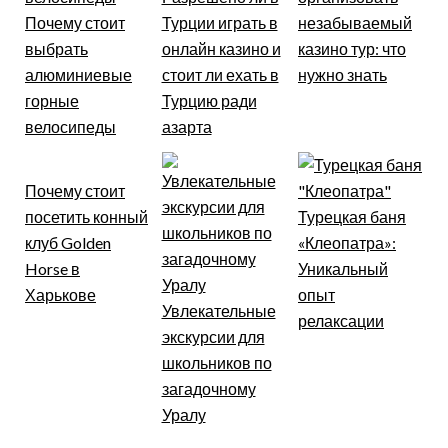
Почему стоит
Турции играть в
незабываемый
выбрать
онлайн казино и
казино тур: что
алюминиевые
стоит ли ехать в
нужно знать
горные
Турцию ради
велосипеды
азарта
Почему стоит
посетить конный
Турецкая баня
клуб Golden
«Клеопатра»:
Horse в
Уникальный
Харькове
опыт
Увлекательные
релаксации
экскурсии для
школьников по
загадочному
Уралу