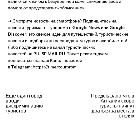
являются ключом к безупречной коже, снижению веса и
помогают предотвратить облысение».
➔ Смотрите новости на смартфоне? Подпишитесь на
новости туризма от Турпрома в
Google News
или
Google
Discover
: это свежие идеи для путешествий, туристические
новости и подборки по распродажам туров и авиабилетов!
Либо подпишитесь на канал туристических
новостей на
PULSE.MAIL.RU
. Также рекомендуем
подписаться на наш Канал новостей
в
Telegram
: https://t.me/tourprom
Навигация
Ещё один город
Предсказано, что в
вводит
Анталии скоро
по
дискриминацию
туристы начнут
туристов
драться за места в
отелях
записям