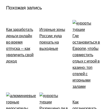
Похожая запись
Как заработать
Игорные зоны
деньги онлайн
России: куда
Где
во время
поехать на
остановиться в
отпуска — как
выходные
Европе, чтобы
увеличить свой
совместить
доход
отдых с игрой в
казино: топ
отелей с
игорными
залами
Как
Разрешено ли в
организовать