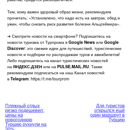
Тем, кому важен здоровый образ жизни, рекомендуем
прочитать: «Установлено, что надо есть на завтрак, обед и
ужин, чтобы снизить риск развития болезни Альцгеймера».
➔ Смотрите новости на смартфоне? Подпишитесь на
новости туризма от Турпрома в
Google News
или
Google
Discover
: это свежие идеи для путешествий, туристические
новости и подборки по распродажам туров и авиабилетов!
Либо подпишитесь на канал туристических новостей
на
ЯНДЕКС.ДЗЕН
или на
PULSE.MAIL.RU
. Также
рекомендуем подписаться на наш Канал новостей
в
Telegram
: https://t.me/tourprom
Навигация
Пляжный отдых
Для туристов
резко подешевел:
открылся ещё
по
цены на
один маршрут в
новогоднюю
Турцию
Турцию рухнули на
записям
30%