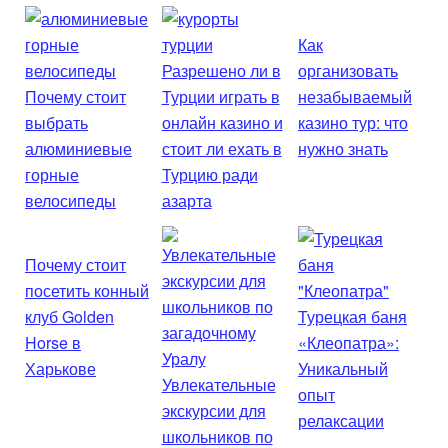
Как
Разрешено ли в
организовать
Почему стоит
Турции играть в
незабываемый
выбрать
онлайн казино и
казино тур: что
алюминиевые
стоит ли ехать в
нужно знать
горные
Турцию ради
велосипеды
азарта
Почему стоит
посетить конный
клуб Golden
Турецкая баня
Horse в
«Клеопатра»:
Харькове
Уникальный
Увлекательные
опыт
экскурсии для
релаксации
школьников по