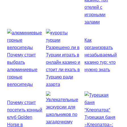
отелей с
игорными
залами
Как
Разрешено ли в
организовать
Почему стоит
Турции играть в
незабываемый
выбрать
онлайн казино и
казино тур: что
алюминиевые
стоит ли ехать в
нужно знать
горные
Турцию ради
велосипеды
азарта
Почему стоит
посетить конный
клуб Golden
Турецкая баня
Horse в
«Клеопатра»: