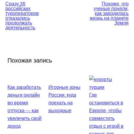
Навигация
Сразу 35
Похоже, что
российских
ученые поняли,
по
туроператоров
как зародилась
отказались
жизнь на планете
продолжать
Земля
записям
деятельность
Похожая запись
Как заработать
Игорные зоны
деньги онлайн
России: куда
Где
во время
поехать на
остановиться в
отпуска — как
выходные
Европе, чтобы
увеличить свой
совместить
доход
отдых с игрой в
казино: топ