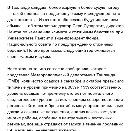
В Таиланде ожидают более жаркую и более сухую погоду
— такой прогноз на предстоящую зиму и следующее лето
дали эксперты . Из-за этого оба сезона будут иными, чем
обычно — об этом заявил доктор Сери Супаратит, директор
Центра по изменению климата и стихийным бедствиям при
Университете Рангсит и вице-президент Фонда
Национального совета по предупреждению стихийных
бедствий. По его прогнозам, следующий год ожидается
очень жарким и сухим.
Несмотря на то, что согласно сообщению, которое
представил Метеорологический департамент Таиланда
(TMD), количество осадков в сентябре и октябре превысило
типичные уровни примерно на 30% и 19% соответственно,
уровень осадков по-прежнему отстаёт от нормального
среднегодового уровня, за исключением северо-восточного
региона. «Хотя сентябрь и октябрь могут принести сильные
дожди и локальные наводнения, анализ показывает, что
многие районы, особенно в центральных и восточных
регионах, все еще страдают от засухи в течение последних
3-6 месяцев», — уверяют эксперты.