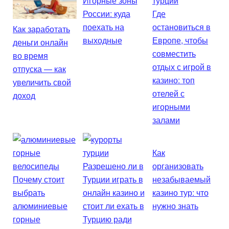
Игорные зоны
России: куда
Где
поехать на
остановиться в
Как заработать
выходные
Европе, чтобы
деньги онлайн
совместить
во время
отдых с игрой в
отпуска — как
казино: топ
увеличить свой
отелей с
доход
игорными
залами
Как
Разрешено ли в
организовать
Почему стоит
Турции играть в
незабываемый
выбрать
онлайн казино и
казино тур: что
алюминиевые
стоит ли ехать в
нужно знать
горные
Турцию ради