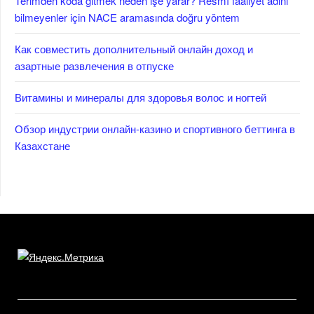
Terimden koda gitmek neden işe yarar? Resmî faaliyet adını
bilmeyenler için NACE aramasında doğru yöntem
Как совместить дополнительный онлайн доход и
азартные развлечения в отпуске
Витамины и минералы для здоровья волос и ногтей
Обзор индустрии онлайн-казино и спортивного беттинга в
Казахстане