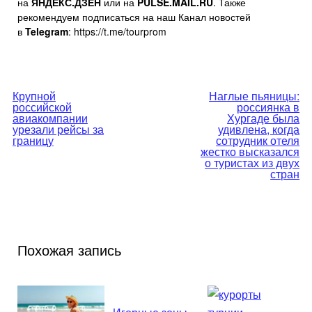
на
ЯНДЕКС.ДЗЕН
или на
PULSE.MAIL.RU
. Также
рекомендуем подписаться на наш Канал новостей
в
Telegram
: https://t.me/tourprom
Навигация
Крупной
Наглые пьяницы:
российской
россиянка в
по
авиакомпании
Хургаде была
урезали рейсы за
удивлена, когда
границу
сотрудник отеля
записям
жестко высказался
о туристах из двух
стран
Похожая запись