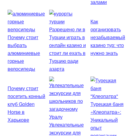
залами
Как
Разрешено ли в
организовать
Почему стоит
Турции играть в
незабываемый
выбрать
онлайн казино и
казино тур: что
алюминиевые
стоит ли ехать в
нужно знать
горные
Турцию ради
велосипеды
азарта
Почему стоит
посетить конный
клуб Golden
Турецкая баня
Horse в
«Клеопатра»:
Харькове
Уникальный
Увлекательные
опыт
экскурсии для
релаксации