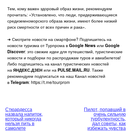
Тем, кому важен здоровый образ жизни, рекомендуем
прочитать: «Установлено, что люди, придерживающиеся
средиземноморского образа жизни, имеют более низкий
риск смертности от всех причин и рака».
➔ Смотрите новости на смартфоне? Подпишитесь на
новости туризма от Турпрома в
Google News
или
Google
Discover
: это свежие идеи для путешествий, туристические
новости и подборки по распродажам туров и авиабилетов!
Либо подпишитесь на канал туристических новостей
на
ЯНДЕКС.ДЗЕН
или на
PULSE.MAIL.RU
. Также
рекомендуем подписаться на наш Канал новостей
в
Telegram
: https://t.me/tourprom
Навигация
Стюардесса
Пилот, попавший в
назвала напиток,
очень сильную
по
который никогда
турбулентность,
нельзя пить в
дал советы, как
самолете
избежать чувства
записям