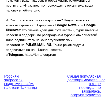
Тем, кому важен здоровый образ жизни, рекомендуем
прочитать: «Названо, что происходит в организме, когда
человек влюбляется».
➔ Смотрите новости на смартфоне? Подпишитесь на
новости туризма от Турпрома в
Google News
или
Google
Discover
: это свежие идеи для путешествий, туристические
новости и подборки по распродажам туров и авиабилетов!
Либо подпишитесь на канал туристических
новостей на
PULSE.MAIL.RU
. Также рекомендуем
подписаться на наш Канал новостей
в
Telegram
: https://t.me/tourprom
Навигация
Россиян
Самая популярная
забросали
достопримечательнос
по
скидками по 40%
в мире
на отели Таиланда
неожиданно
закрылась,
записям
огорчив туристов