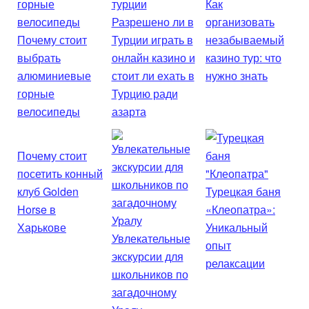
Как
Разрешено ли в
организовать
Почему стоит
Турции играть в
незабываемый
выбрать
онлайн казино и
казино тур: что
алюминиевые
стоит ли ехать в
нужно знать
горные
Турцию ради
велосипеды
азарта
Почему стоит
посетить конный
клуб Golden
Турецкая баня
Horse в
«Клеопатра»:
Харькове
Уникальный
Увлекательные
опыт
экскурсии для
релаксации
школьников по
загадочному