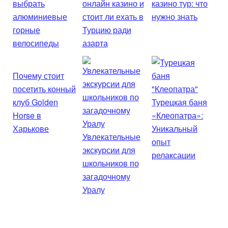
выбрать
онлайн казино и
казино тур: что
алюминиевые
стоит ли ехать в
нужно знать
горные
Турцию ради
велосипеды
азарта
Почему стоит
посетить конный
клуб Golden
Турецкая баня
Horse в
«Клеопатра»:
Харькове
Уникальный
Увлекательные
опыт
экскурсии для
релаксации
школьников по
загадочному
Уралу