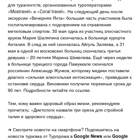
для турагентств, организованных туроператорами
«Mostravel» и «Coral travel». На следующий день после
экскурсии «Вечерняя Яхта» большая часть участников была
госпитализирована с подозрением на отравление
метиловым спиртом. 30 мая одна из участниц злосчастного
круиза Мария Шаляпина скончалась в больнице курорта
Анталия. В след за ней скончалась Айгуль Заляева, а 31
мая в одной из московских больниц скончалась третья
девушка – 20-летняя Марина Шевелева. Ещё через неделю
в больнице турецкого города Памуккале скончался
россиянин Александр Жучков, которому медики поставили
диагноз «сильная алкогольная интоксикация», приведшая к
остановке сердца. Виновники получили тюремные срока до
90 лет. Подробности читайте по ссылке.
Тем, кому важен здоровый образ жизни, рекомендуем
прочитать: «Диетологи назвали три ореха для стройной
талии и здорового сердца».
➔ Смотрите новости на смартфоне? Подпишитесь на
новости туризма от Турпрома в
Google News
или
Google