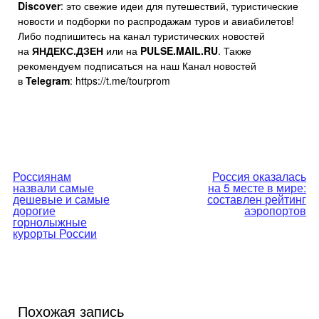
Discover
: это свежие идеи для путешествий, туристические
новости и подборки по распродажам туров и авиабилетов!
Либо подпишитесь на канал туристических новостей
на
ЯНДЕКС.ДЗЕН
или на
PULSE.MAIL.RU
. Также
рекомендуем подписаться на наш Канал новостей
в
Telegram
: https://t.me/tourprom
Навигация
Россиянам
Россия оказалась
назвали самые
на 5 месте в мире:
по
дешевые и самые
составлен рейтинг
дорогие
аэропортов
горнолыжные
записям
курорты России
Похожая запись