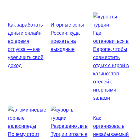
Как заработать
Игорные зоны
деньги онлайн
России: куда
Где
во время
поехать на
остановиться в
отпуска — как
выходные
Европе, чтобы
увеличить свой
совместить
доход
отдых с игрой в
казино: топ
отелей с
игорными
залами
Как
Разрешено ли в
организовать
Почему стоит
Турции играть в
незабываемый