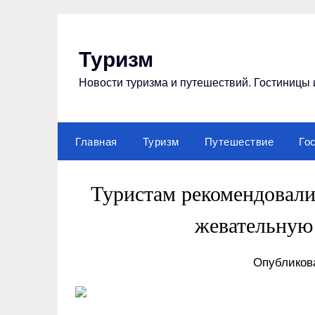
Перейти
к
содержимому
Туризм
Новости туризма и путешествий. Гостиницы 
Главная
Туризм
Путешествие
Го
Туристам рекомендовали
жевательную
Опубликова