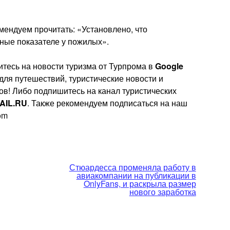
мендуем прочитать: «Установлено, что
ные показателе у пожилых».
тесь на новости туризма от Турпрома в
Google
 для путешествий, туристические новости и
ов! Либо подпишитесь на канал туристических
AIL.RU
. Также рекомендуем подписаться на наш
rom
Стюардесса променяла работу в
авиакомпании на публикации в
OnlyFans, и раскрыла размер
нового заработка