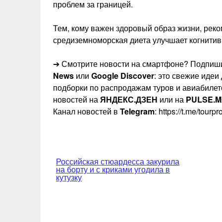
проблем за границей.
Тем, кому важен здоровый образ жизни, реко
средиземноморская диета улучшает когнитив
➔ Смотрите новости на смартфоне? Подпиши
News
или
Google Discover
: это свежие идеи
подборки по распродажам туров и авиабилет
новостей на
ЯНДЕКС.ДЗЕН
или на
PULSE.M
Канал новостей в
Telegram
: https://t.me/tourp
Навигация
Российская стюардесса закурила
на борту и с криками угодила в
по
кутузку
записям