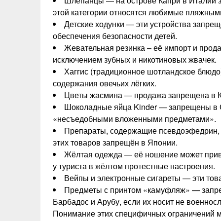
Шлёпанцы — на острове Капри в Италии 
этой категории относятся любимые пляжным
Детские ходунки — эти устройства запрещ
обеспечения безопасности детей.
Жевательная резинка – её импорт и прода
исключением зубных и никотиновых жвачек.
Хаггис (традиционное шотландское блюдо)
содержания овечьих лёгких.
Цветы жасмина — продажа запрещена в Ки
Шоколадные яйца Kinder — запрещены в 
«несъедобными вложенными предметами».
Препараты, содержащие псевдоэфедрин, в
этих товаров запрещён в Японии.
Жёлтая одежда — её ношение может привес
у туриста в жёлтом протестные настроения.
Вейпы и электронные сигареты — эти това
Предметы с принтом «камуфляж» — запре
Барбадос и Арубу, если их носит не военнос
Понимание этих специфичных ограничений м