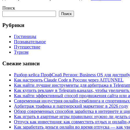
Поиск
Поиск
Рубрики
Гостиницы
Познавательное
Путешествие
Туризм
Свежие записи
Разбор кейса ПрофСнаб Регион: Business OS для дистри
Как настроить Claude Code в России через AITUNNEL
Как найти лучшие инструменты для арбитража в Telegra
Как купить рекламу в Telegram-каналах, чтобы увеличить
Как найти эффективный способ продвижения сайта или а
Современная индустрия онлайн-гемблинга и спортивных
Арбитраж трафика и партнерский маркетинг в 2026 году
Обзор современных способов заработка в интернете и ци
Как играть в азартные игры правильно: нужно ли делать
Отпуск как инвестиция: как совместить отдых и онлайн-
Как заработать деньги онлайн во время отпуска — как ув