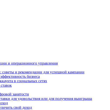
буции и операционного управления
m: советы и рекомендации для успешной кампании
 эффективность бизнеса
ккаунта в социальных сетях
 ставок
фровой занятости
 ставки для удовольствия или для получения выигрыша
доход
еличить свой доход