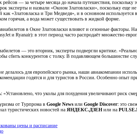
рейсов — за четыре месяца до начала путешествия, поскольку э
срок эксперты и назвали «Окном Златовласки», поскольку еще н
й как «Златовласка и Три Медведя», и в основном используется 
ком горячая, а вода может существовать в жидкой форме.
 авиабилетов в Окне Златовласки влияют и сезонные факторы. Н
yJet и Ryanair): в этот период часто распродаёт множество ев
иабилетов — это вторник, эксперты подвергли критике. «Реальн
бы сбить конкурентов с толку. В подавляющем большинстве случ
ие делалось для европейского рынка, наши авиакомпании исполь
екомендации годятся и для туристов в России. Особенно опыт пр
ь: «Установлено, что уколы для похудения увеличивают риск с
уризма от Турпрома в
Google News
или
Google Discover
: это св
нал туристических новостей на
ЯНДЕКС.ДЗЕН
или на
PULSE.
икованы цены и расписание
до