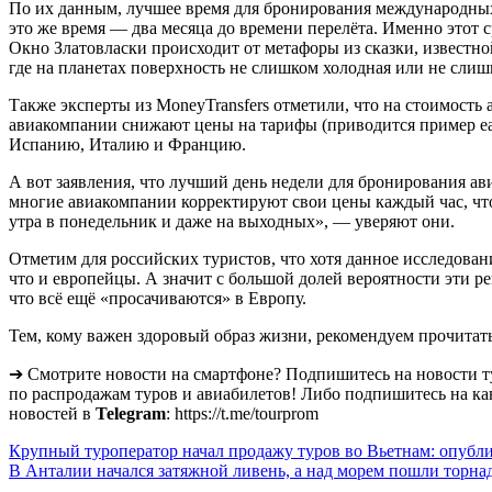
По их данным, лучшее время для бронирования международных 
это же время — два месяца до времени перелёта. Именно этот 
Окно Златовласки происходит от метафоры из сказки, известно
где на планетах поверхность не слишком холодная или не слиш
Также эксперты из MoneyTransfers отметили, что на стоимость
авиакомпании снижают цены на тарифы (приводится пример eas
Испанию, Италию и Францию.
А вот заявления, что лучший день недели для бронирования ав
многие авиакомпании корректируют свои цены каждый час, что
утра в понедельник и даже на выходных», — уверяют они.
Отметим для российских туристов, что хотя данное исследован
что и европейцы. А значит с большой долей вероятности эти р
что всё ещё «просачиваются» в Европу.
Тем, кому важен здоровый образ жизни, рекомендуем прочитат
➔ Смотрите новости на смартфоне? Подпишитесь на новости т
по распродажам туров и авиабилетов! Либо подпишитесь на ка
новостей в
Telegram
: https://t.me/tourprom
Навигация
Крупный туроператор начал продажу туров во Вьетнам: опубл
В Анталии начался затяжной ливень, а над морем пошли торна
по