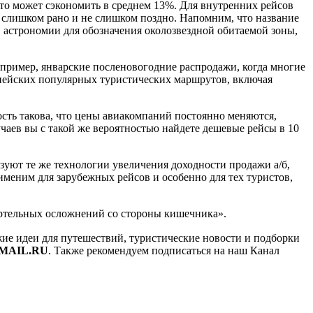
то может сэкономить в среднем 13%. Для внутренних рейсов
е слишком рано и не слишком поздно. Напомним, что название
в астрономии для обозначения околозвездной обитаемой зоны,
апример, январские посленовогодние распродажи, когда многие
ропейских популярных туристических маршрутов, включая
ость такова, что цены авиакомпаний постоянно меняются,
аев вы с такой же вероятностью найдете дешевые рейсы в 10
зуют те же технологии увеличения доходности продажи а/б,
именим для зарубежных рейсов и особенно для тех туристов,
мертельных осложнений со стороны кишечника».
ежие идеи для путешествий, туристические новости и подборки
MAIL.RU
. Также рекомендуем подписаться на наш Канал