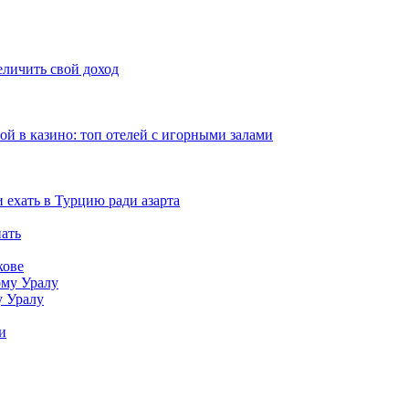
еличить свой доход
рой в казино: топ отелей с игорными залами
и ехать в Турцию ради азарта
нать
кове
у Уралу
и