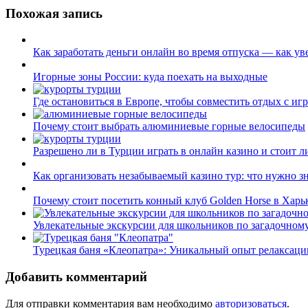
записям
Похожая запись
Как заработать деньги онлайн во время отпуска — как ув
Игорные зоны России: куда поехать на выходные
Где остановиться в Европе, чтобы совместить отдых с иг
Почему стоит выбрать алюминиевые горные велосипеды
Разрешено ли в Турции играть в онлайн казино и стоит л
Как организовать незабываемый казино тур: что нужно з
Почему стоит посетить конный клуб Golden Horse в Харь
Увлекательные экскурсии для школьников по загадочном
Турецкая баня «Клеопатра»: Уникальный опыт релаксаци
Добавить комментарий
Для отправки комментария вам необходимо
авторизоваться
.