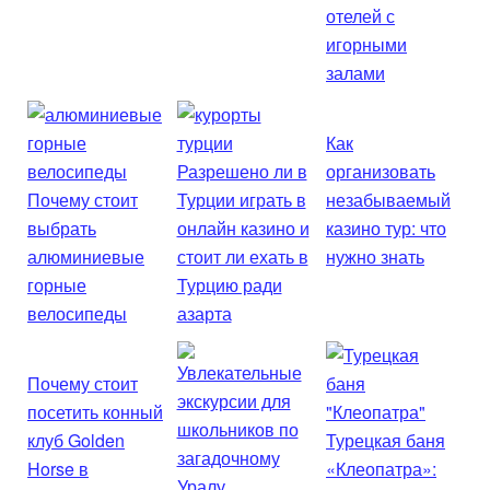
отелей с
игорными
залами
Как
Разрешено ли в
организовать
Почему стоит
Турции играть в
незабываемый
выбрать
онлайн казино и
казино тур: что
алюминиевые
стоит ли ехать в
нужно знать
горные
Турцию ради
велосипеды
азарта
Почему стоит
посетить конный
клуб Golden
Турецкая баня
Horse в
«Клеопатра»: