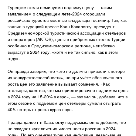
Турецкие отели неминуемо поднимут цену — таким
заявлением о следующем лете-2024 огорошили
российских туристов местные владельцы гостиниц. Так, как
заявил в турецкой прессе Каан Кавалоглу, президент
Средиземноморской туристической ассоциации отельеров
и операторов (AKTOB), цены в прибрежных отелях Турции,
особенно в Средиземноморском регионе, неизбежно
вырастут в 2024 году, «хотя и не так сильно, как в этом
году».
Он правда заверил, что «это не должно привести к потере
их конкурентоспособности», но при учёте обозначенного
роста цен это заявление вызывает сомнения. «Как
отельеры, кажется, что мы ориентировочно поднимем цены
в 2024 году на 15-20% в евро», — заявил он, добавив, что в
этом сезоне с подъемом цен отельеры сумели отыграть
40% потерь от роста курса евро.
Правда далее г-н Кавалоглу недвусмысленно добавил, что
не ожидает «увеличения численности россиян в 2024
году». По его оценкам турецкая инфляция, девальвация