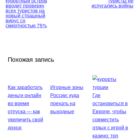
по
курортный остров
туристы не
вводит проверку
испугались войны
всех туристов на
записям
новый страшный
вирус со
смертностью 75%
Похожая запись
Как заработать
Игорные зоны
деньги онлайн
России: куда
Где
во время
поехать на
остановиться в
отпуска — как
выходные
Европе, чтобы
увеличить свой
совместить
доход
отдых с игрой в
казино: топ