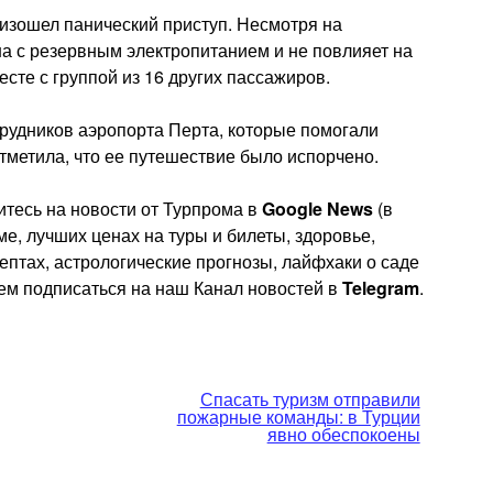
роизошел панический приступ. Несмотря на
на с резервным электропитанием и не повлияет на
сте с группой из 16 других пассажиров.
рудников аэропорта Перта, которые помогали
тметила, что ее путешествие было испорчено.
тесь на новости от Турпрома в
Google News
(в
е, лучших ценах на туры и билеты, здоровье,
цептах, астрологические прогнозы, лайфхаки о саде
уем подписаться на наш Канал новостей в
Telegram
.
Спасать туризм отправили
пожарные команды: в Турции
явно обеспокоены