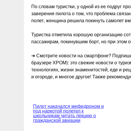
По словам туристки, у одной из ее подруг п
заверения пилота о том, что проблема связа
полет, женщина решила покинуть самолет вме
Туристка отметила хорошую организацию сот
пассажирам, покинувшим борт, но при этом о
➔ Смотрите новости на смартфоне? Подпиши
браузере ХРОМ): это свежие новости о туризм
технологиях, жизни знаменитостей, еде и ре
и огороде, и многое другое! Также рекоменд
Навигация
Пилот накачался мефедроном и
под наркотой полетел к
по
школьникам читать лекцию о
гражданской авиации
записям