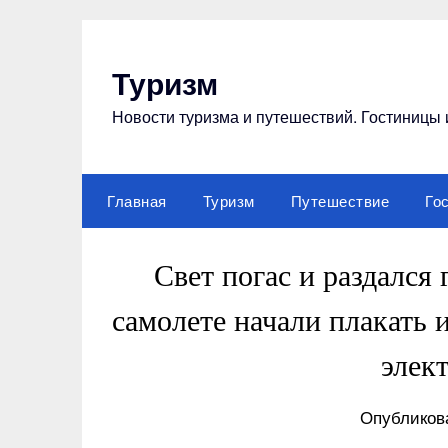
Перейти
к
содержимому
Туризм
Новости туризма и путешествий. Гостиницы 
Главная
Туризм
Путешествие
Го
Свет погас и раздался
самолете начали плакать 
элек
Опубликова