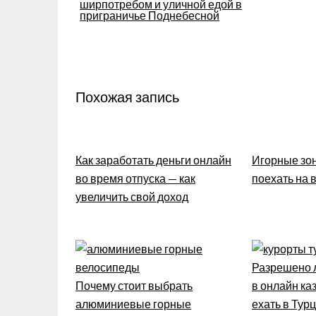
ширпотребом и уличной едой в
приграничье Поднебесной
записям
Похожая запись
Как заработать деньги онлайн
Игорные зон
во время отпуска — как
поехать на
увеличить свой доход
Разрешено л
Почему стоит выбрать
в онлайн каз
алюминиевые горные
ехать в Тур