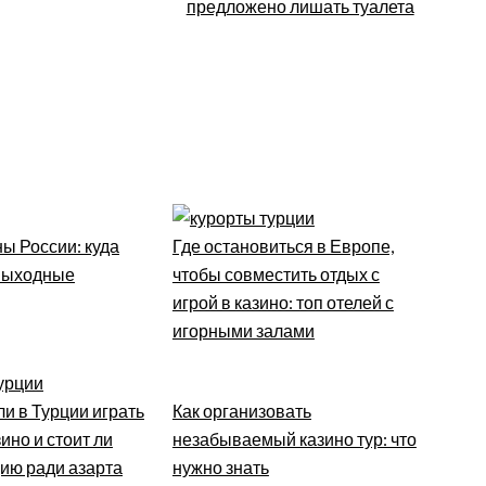
предложено лишать туалета
ы России: куда
Где остановиться в Европе,
 выходные
чтобы совместить отдых с
игрой в казино: топ отелей с
игорными залами
и в Турции играть
Как организовать
ино и стоит ли
незабываемый казино тур: что
цию ради азарта
нужно знать