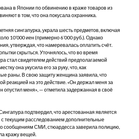
тована в Японии по обвинению в краже товаров из
бвиняют в том, что она покусала охранника.
тняя сингапурка, украла шесть предметов, включая
ло 10’000 иен (примерно 6’000 руб.). Однако
я, утверждая, что намеревалась оплатить счёт.
опытки скрыться. Уточнялось, что во время
тра стал свидетелем действий предполагаемой
стку она укусила его за руку, что, как
ые раны. В свою защиту женщина заявила, что
ной реакцией на это действие. «Он держал меня за
 он опустил меня», — отметила задержанная в своё
ингапура подтвердил, что арестованная является
язи с текущим расследованием дополнительные
По сообщениям СМИ, стюардесса заверила полицию,
ала кражу вещей.