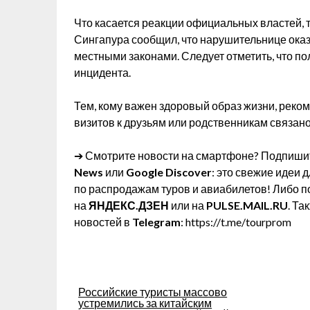
Что касается реакции официальных властей, 
Сингапура сообщил, что нарушительнице оказ
местными законами. Следует отметить, что 
инцидента.
Тем, кому важен здоровый образ жизни, реком
визитов к друзьям или родственникам связан
➔ Смотрите новости на смартфоне? Подпишит
News
или
Google Discover
: это свежие идеи 
по распродажам туров и авиабилетов! Либо п
на
ЯНДЕКС.ДЗЕН
или на
PULSE.MAIL.RU
. Т
новостей в
Telegram
: https://t.me/tourprom
Навигация
Российские туристы массово
устремились за китайским
по