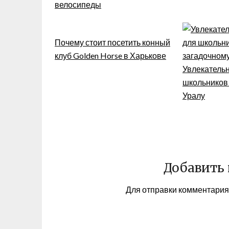
велосипеды
Почему стоит посетить конный
клуб Golden Horse в Харькове
Увлекательн
школьников
Уралу
Добавить
Для отправки комментари