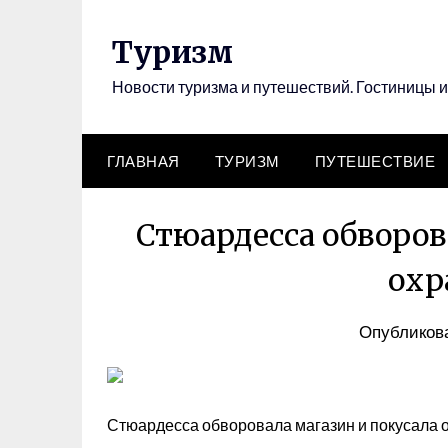
Перейти
к
Туризм
содержимому
Новости туризма и путешествий. Гостиницы и
ГЛАВНАЯ
ТУРИЗМ
ПУТЕШЕСТВИЕ
Стюардесса обворов
охр
Опубликова
Стюардесса обворовала магазин и покусала 