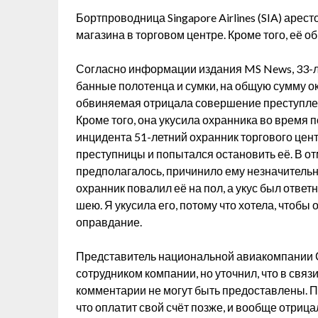
Бортпроводница Singapore Airlines (SIA) арес
магазина в торговом центре. Кроме того, её о
Согласно информации издания MS News, 33-ле
банные полотенца и сумки, на общую сумму око
обвиняемая отрицала совершение преступлени
Кроме того, она укусила охранника во время п
инцидента 51-летний охранник торгового цен
преступницы и попытался остановить её. В отме
предполагалось, причинило ему незначительн
охранник повалил её на пол, а укус был ответ
шею. Я укусила его, потому что хотела, чтобы
оправдание.
Представитель национальной авиакомпании С
сотрудником компании, но уточнил, что в св
комментарии не могут быть предоставлены. 
что оплатит свой счёт позже, и вообще отриц