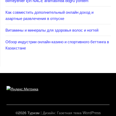
bilmeyenler için NACE aramasında doğru yöntem
Как совместить дополнительный онлайн доход и
азартные развлечения в отпуске
Витамины и минералы для здоровья волос и ногтей
Обзор индустрии онлайн-казино и спортивного беттинга в
Казахстане
©2026 Туризм
| Дизайн:
Газетная тема WordPress