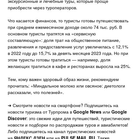
экскурсионные и лечебные туры, которые проще
приобрести через туроператоров.
Что касается финансов, то туристы готовы путешествовать
при среднем ежемесячном доходе около 74 тыс. руб. В
основном туристы тратятся на «сервисную
составляющую»: доля трат на общественное питание,
развлечения и предоставление услуг увеличилась с 12,1%
в 2022 году до 15,7% за девять месяцев 2023 года. Но при
этом туристы готовы тратиться — например, доля
желающих тратиться в кафе и ресторанах выросла на 25%.
Тем, кому важен здоровый образ жизни, рекомендуем
прочитать: «Миндальное молоко или овсяное: диетологи
рассказали, что полезней».
➔ Смотрите новости на смартфоне? Подпишитесь на
новости туризма от Турпрома в
Google News
или
Google
Discover
: это свежие идеи для путешествий, туристические
новости и подборки по распродажам туров и авиабилетов!
Либо подпишитесь на канал туристических новостей
на
ЯНДЕКС.ДЗЕН
или на
PULSE.MAIL.RU
. Также