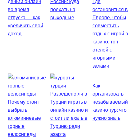
деньги онлайн
России: куда
Где
во время
поехать на
остановиться в
отпуска — как
выходные
Европе, чтобы
увеличить свой
совместить
доход
отдых с игрой в
казино: топ
отелей с
игорными
залами
Как
Разрешено ли в
организовать
Почему стоит
Турции играть в
незабываемый
выбрать
онлайн казино и
казино тур: что
алюминиевые
стоит ли ехать в
нужно знать
горные
Турцию ради
велосипеды
азарта