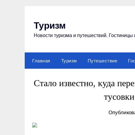
Перейти
к
содержимому
Туризм
Новости туризма и путешествий. Гостиницы 
Главная
Туризм
Путешествие
Го
Стало известно, куда пе
тусовки
Опубликова