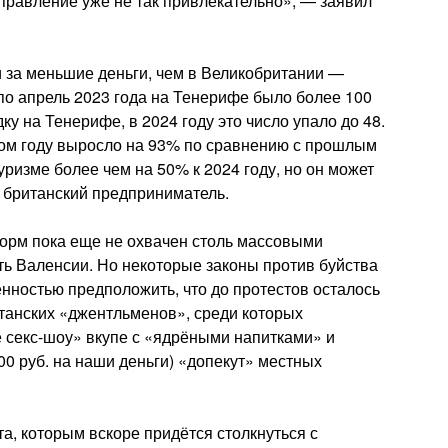
аправление уже не так привлекательно», — заявил
 за меньшие деньги, чем в Великобритании —
 по апрель 2023 года на Тенерифе было более 100
у на Тенерифе, в 2024 году это число упало до 48.
том году выросло на 93% по сравнению с прошлым
уризме более чем на 50% к 2024 году, но он может
л британский предприниматель.
дорм пока еще не охвачен столь массовыми
сть Валенсии. Но некоторые законы против буйства
нностью предположить, что до протестов осталось
танских «джентльменов», среди которых
 секс-шоу» вкупе с «ядрёными напитками» и
0 руб. на наши деньги) «допекут» местных
та, которым вскоре придётся столкнуться с