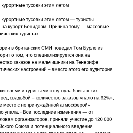
 курортные тусовки этим летом
 курортные тусовки этим летом — туристы
я на курорт Бенидорм. Причина тому — массовые
ических туристах.
тории в британских СМИ поведал Том Бурле из
рит о том, что специализируется она на
ичество заказов на мальчишники на Тенерифе
тических настроений – вместо этого его аудитория
ителями и туристами отпугнула британских
ред свадьбой – количество заказов упало на 62%»,
ое место с непринуждённой атмосферой»
но упала. «Все последние изменения — от
словам организаторов, приняли участие до 120 000
йского Союза и потенциального введения