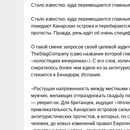
Стало известно, куда перемещаются главные
Стало известно, куда перемещаются главные
покидают Канарские острова и перебираютс
протесты. Правда, речь идёт об очень специф
О такой смене запросов своей целевой ауди
TheStagCompany (само название которой гово
«холостяцких вечеринках»). С его слов, кол
сократилось более чем вдвое из-за антитурис
стекается в Бенидорм, Испания.
«Растущая напряженность между местными ж
мужчин, желающих отпраздновать свадьбу пе
— уверил он. Для британцев, ищущих «тёпл
привлекательность Канарских островов силь
антитуристических протестов, в которых, по 
человек, до новых изменений правил Европе