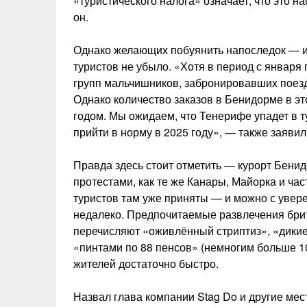
«туристического налога» означает, что это н
он.
Однако желающих побуянить напоследок — и
туристов не убыло. «Хотя в период с января
групп мальчишников, забронировавших поездк
Однако количество заказов в Бенидорме в э
годом. Мы ожидаем, что Тенерифе упадет в т
прийти в норму в 2025 году», — также заяви
Правда здесь стоит отметить — курорт Бени
протестами, как те же Канары, Майорка и ча
туристов там уже приняты — и можно с увере
недалеко. Предпочитаемые развлечения бри
перечисляют «оживлённый стриптиз», «дикие
«пинтами по 88 пенсов» (немногим больше 10
жителей достаточно быстро.
Назвал глава компании Stag Do и другие мес