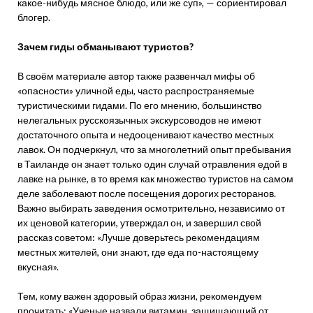
какое-нибудь мясное блюдо, или же суп», — сориентировал
блогер.
Зачем гиды обманывают туристов?
В своём материале автор также развенчал мифы об
«опасности» уличной еды, часто распространяемые
туристическими гидами. По его мнению, большинство
нелегальных русскоязычных экскурсоводов не имеют
достаточного опыта и недооценивают качество местных
лавок. Он подчеркнул, что за многолетний опыт пребывания
в Таиланде он знает только один случай отравления едой в
лавке на рынке, в то время как множество туристов на самом
деле заболевают после посещения дорогих ресторанов.
Важно выбирать заведения осмотрительно, независимо от
их ценовой категории, утверждал он, и завершил свой
рассказ советом: «Лучше доверьтесь рекомендациям
местных жителей, они знают, где еда по-настоящему
вкусная».
Тем, кому важен здоровый образ жизни, рекомендуем
прочитать: «Ученые назвали витамин, защищающий от