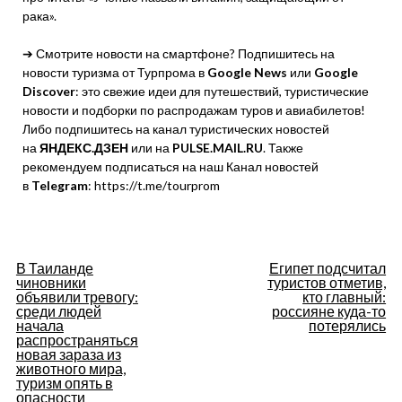
рака».
➔ Смотрите новости на смартфоне? Подпишитесь на
новости туризма от Турпрома в
Google News
или
Google
Discover
: это свежие идеи для путешествий, туристические
новости и подборки по распродажам туров и авиабилетов!
Либо подпишитесь на канал туристических новостей
на
ЯНДЕКС.ДЗЕН
или на
PULSE.MAIL.RU
. Также
рекомендуем подписаться на наш Канал новостей
в
Telegram
: https://t.me/tourprom
Навигация
В Таиланде
Египет подсчитал
чиновники
туристов отметив,
по
объявили тревогу:
кто главный:
среди людей
россияне куда-то
начала
потерялись
записям
распространяться
новая зараза из
животного мира,
туризм опять в
опасности