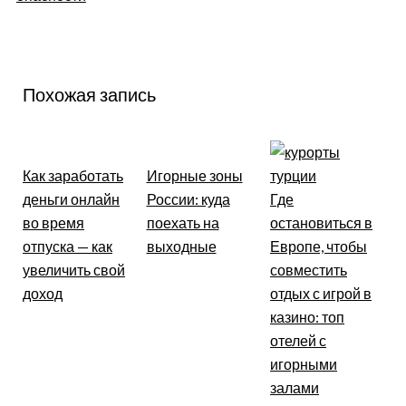
Похожая запись
Как заработать
Игорные зоны
деньги онлайн
России: куда
Где
во время
поехать на
остановиться в
отпуска — как
выходные
Европе, чтобы
увеличить свой
совместить
доход
отдых с игрой в
казино: топ
отелей с
игорными
залами