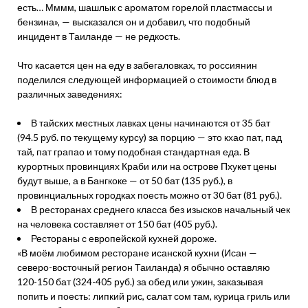
есть… Мммм, шашлык с ароматом горелой пластмассы и
бензина», — высказался он и добавил, что подобный
инцидент в Таиланде — не редкость.
Что касается цен на еду в забегаловках, то россиянин
поделился следующей информацией о стоимости блюд в
различных заведениях:
В тайских местных лавках цены начинаются от 35 бат
(94.5 руб. по текущему курсу) за порцию — это кхао пат, пад
тай, пат грапао и тому подобная стандартная еда. В
курортных провинциях Краби или на острове Пхукет цены
будут выше, а в Бангкоке — от 50 бат (135 руб.), в
провинциальных городках поесть можно от 30 бат (81 руб.).
В ресторанах среднего класса без изысков начальный чек
на человека составляет от 150 бат (405 руб.).
Рестораны с европейской кухней дороже.
«В моём любимом ресторане исанской кухни (Исан —
северо-восточный регион Таиланда) я обычно оставляю
120-150 бат (324-405 руб.) за обед или ужин, заказывая
попить и поесть: липкий рис, салат сом там, курица гриль или