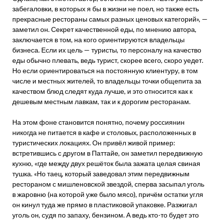
забегаловки, в которых я бы в жизни не поел, но также есть
прекрасные рестораны самых разных ценовых категорий», —
заметил он. Секрет качественной еды, по мнению автора,
заключается в том, на кого ориентируются владельцы
бизнеса. Если их цель — туристы, то персоналу на качество
еды обычно плевать, ведь турист, скорее всего, скоро уедет.
Но если ориентироваться на постоянную клиентуру, в том
числе и местных жителей, то владельцы точки общепита за
качеством блюд следят куда лучше, и это относится как к
дешевым местным лавкам, так и к дорогим ресторанам.
На этом фоне становится понятно, почему россиянин
никогда не питается в кафе и столовых, расположенных в
туристических локациях. Он привёл живой пример:
встретившись с другом в Паттайе, он заметил передвижную
кухню, «где между двух решёток была зажата целая свиная
тушка. «Но таец, который заведовал этим передвижным
рестораном с мишленовской звездой, сперва засыпал уголь
в жаровню (на которой уже было мясо), причём остатки угля
он кинул туда же прямо в пластиковой упаковке. Разжигал
уголь он, судя по запаху, бензином. А ведь кто-то будет это