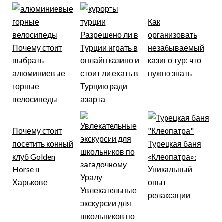
Как
Разрешено ли в
организовать
Почему стоит
Турции играть в
незабываемый
выбрать
онлайн казино и
казино тур: что
алюминиевые
стоит ли ехать в
нужно знать
горные
Турцию ради
велосипеды
азарта
Почему стоит
посетить конный
Турецкая баня
клуб Golden
«Клеопатра»:
Horse в
Уникальный
Харькове
опыт
Увлекательные
релаксации
экскурсии для
школьников по