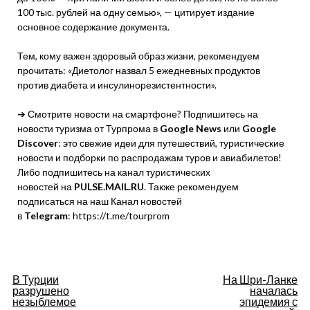
100 тыс. рублей на одну семью», — цитирует издание
основное содержание документа.
Тем, кому важен здоровый образ жизни, рекомендуем
прочитать: «Диетолог назвал 5 ежедневных продуктов
против диабета и инсулинорезистентности».
➔ Смотрите новости на смартфоне? Подпишитесь на
новости туризма от Турпрома в
Google News
или
Google
Discover
: это свежие идеи для путешествий, туристические
новости и подборки по распродажам туров и авиабилетов!
Либо подпишитесь на канал туристических
новостей на
PULSE.MAIL.RU
. Также рекомендуем
подписаться на наш Канал новостей
в
Telegram
: https://t.me/tourprom
Навигация
В Турции
На Шри-Ланке
разрушено
началась
по
незыблемое
эпидемия с