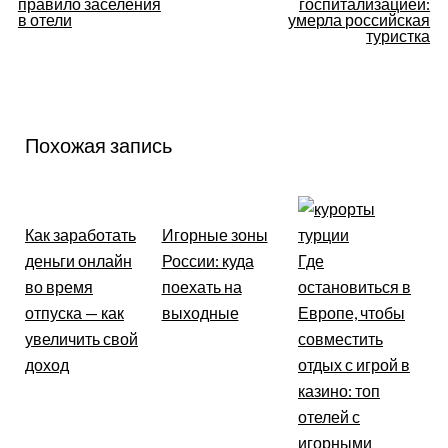
правило заселения
госпитализацией:
в отели
умерла российская
записям
туристка
Похожая запись
Как заработать
Игорные зоны
деньги онлайн
России: куда
Где
во время
поехать на
остановиться в
отпуска — как
выходные
Европе, чтобы
увеличить свой
совместить
доход
отдых с игрой в
казино: топ
отелей с
игорными