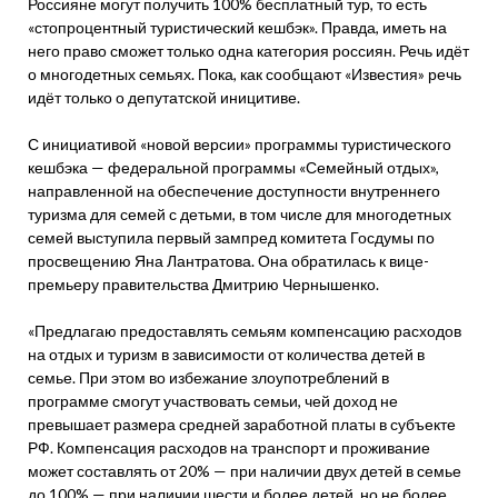
Россияне могут получить 100% бесплатный тур, то есть
«стопроцентный туристический кешбэк». Правда, иметь на
него право сможет только одна категория россиян. Речь идёт
о многодетных семьях. Пока, как сообщают «Известия» речь
идёт только о депутатской иницитиве.
С инициативой «новой версии» программы туристического
кешбэка — федеральной программы «Семейный отдых»,
направленной на обеспечение доступности внутреннего
туризма для семей с детьми, в том числе для многодетных
семей выступила первый зампред комитета Госдумы по
просвещению Яна Лантратова. Она обратилась к вице-
премьеру правительства Дмитрию Чернышенко.
«Предлагаю предоставлять семьям компенсацию расходов
на отдых и туризм в зависимости от количества детей в
семье. При этом во избежание злоупотреблений в
программе смогут участвовать семьи, чей доход не
превышает размера средней заработной платы в субъекте
РФ. Компенсация расходов на транспорт и проживание
может составлять от 20% — при наличии двух детей в семье
до 100% — при наличии шести и более детей, но не более