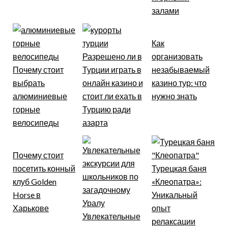
залами
Как
Разрешено ли в
организовать
Почему стоит
Турции играть в
незабываемый
выбрать
онлайн казино и
казино тур: что
алюминиевые
стоит ли ехать в
нужно знать
горные
Турцию ради
велосипеды
азарта
Почему стоит
посетить конный
Турецкая баня
клуб Golden
«Клеопатра»:
Horse в
Уникальный
Харькове
опыт
Увлекательные
релаксации