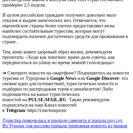
примерно 2,5 недели.
В целом российские граждане получают довольно мало
отказов в выдаче шенгенских виз. Отмечается, что
европейские страны более охотно предоставляют визы
наиболее состоятельным туристам, которые могут
подтвердить наличие достаточных средств для проживания в
стране.
Тем, кому важен здоровый образ жизни, рекомендуем
прочитать: «Ходи как пингвин: врачи дали советы, как
передвигаться по улице во время зимней гололедицы».
➔ Смотрите новости на смартфоне? Подпишитесь на новости
туризма от Турпрома в
Google News
или
Google Discover
: это
свежие идеи для путешествий, туристические новости и
подборки по распродажам туров и авиабилетов! Либо
подпишитесь на канал туристических
новостей на
PULSE.MAIL.RU
. Также рекомендуем
подписаться на наш Канал новостей
в
Telegram
: https://t.me/tourprom
Навигация
Туристка помочилась в проходе самолета и попала под суд
Из Турции для россиян пришла тревожная новость из банков
по