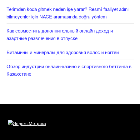
Terimden koda gitmek neden işe yarar? Resmî faaliyet adını
bilmeyenler için NACE aramasında doğru yöntem
Как совместить дополнительный онлайн доход и
азартные развлечения в отпуске
Витамины и минералы для здоровья волос и ногтей
Обзор индустрии онлайн-казино и спортивного беттинга в
Казахстане