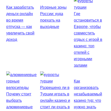
Как заработать
Игорные зоны
деньги онлайн
России: куда
Где
во время
поехать на
остановиться в
отпуска — как
выходные
Европе, чтобы
увеличить свой
совместить
доход
отдых с игрой в
казино: топ
отелей с
игорными
залами
Как
Разрешено ли в
организовать
Почему стоит
Турции играть в
незабываемый
выбрать
онлайн казино и
казино тур: что
алюминиевые
стоит ли ехать в
нужно знать