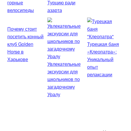
горные
Турцию ради
велосипеды
азарта
Почему стоит
посетить конный
клуб Golden
Турецкая баня
Horse в
«Клеопатра»:
Харькове
Уникальный
Увлекательные
опыт
экскурсии для
релаксации
школьников по
загадочному
Уралу