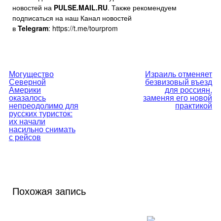
новостей на
PULSE.MAIL.RU
. Также рекомендуем
подписаться на наш Канал новостей
в
Telegram
: https://t.me/tourprom
Навигация
Могущество
Израиль отменяет
Северной
безвизовый въезд
по
Америки
для россиян,
оказалось
заменяя его новой
непреодолимо для
практикой
записям
русских туристок:
их начали
насильно снимать
с рейсов
Похожая запись