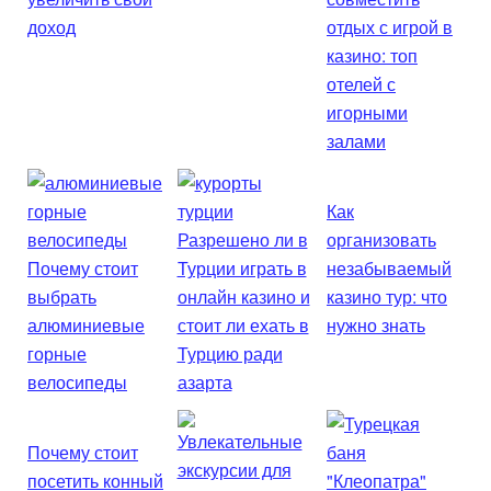
доход
отдых с игрой в
казино: топ
отелей с
игорными
залами
Как
Разрешено ли в
организовать
Почему стоит
Турции играть в
незабываемый
выбрать
онлайн казино и
казино тур: что
алюминиевые
стоит ли ехать в
нужно знать
горные
Турцию ради
велосипеды
азарта
Почему стоит
посетить конный