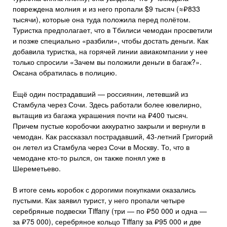
повреждена молния и из него пропали $9 тысяч (≈₽833
тысячи), которые она туда положила перед полётом.
Туристка предполагает, что в Тбилиси чемодан просветили
и позже специально «разбили», чтобы достать деньги. Как
добавила туристка, на горячей линии авиакомпании у нее
только спросили «Зачем вы положили деньги в багаж?».
Оксана обратилась в полицию.
Ещё один пострадавший — россиянин, летевший из
Стамбула через Сочи. Здесь работали более ювелирно,
вытащив из багажа украшения почти на ₽400 тысяч.
Причем пустые коробочки аккуратно закрыли и вернули в
чемодан. Как рассказал пострадавший, 43-летний Григорий
он летел из Стамбула через Сочи в Москву. То, что в
чемодане кто-то рылся, он также понял уже в
Шереметьево.
В итоге семь коробок с дорогими покупками оказались
пустыми. Как заявил турист, у него пропали четыре
серебряные подвески Tiffany (три — по ₽50 000 и одна —
за ₽75 000), серебряное кольцо Tiffany за ₽95 000 и две