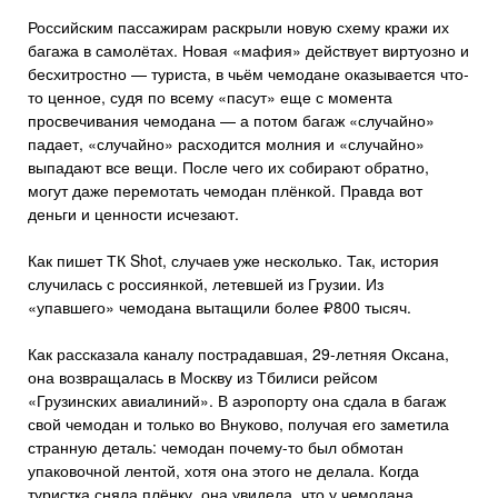
Российским пассажирам раскрыли новую схему кражи их
багажа в самолётах. Новая «мафия» действует виртуозно и
бесхитростно — туриста, в чьём чемодане оказывается что-
то ценное, судя по всему «пасут» еще с момента
просвечивания чемодана — а потом багаж «случайно»
падает, «случайно» расходится молния и «случайно»
выпадают все вещи. После чего их собирают обратно,
могут даже перемотать чемодан плёнкой. Правда вот
деньги и ценности исчезают.
Как пишет ТК Shot, случаев уже несколько. Так, история
случилась с россиянкой, летевшей из Грузии. Из
«упавшего» чемодана вытащили более ₽800 тысяч.
Как рассказала каналу пострадавшая, 29-летняя Оксана,
она возвращалась в Москву из Тбилиси рейсом
«Грузинских авиалиний». В аэропорту она сдала в багаж
свой чемодан и только во Внуково, получая его заметила
странную деталь: чемодан почему-то был обмотан
упаковочной лентой, хотя она этого не делала. Когда
туристка сняла плёнку, она увидела, что у чемодана