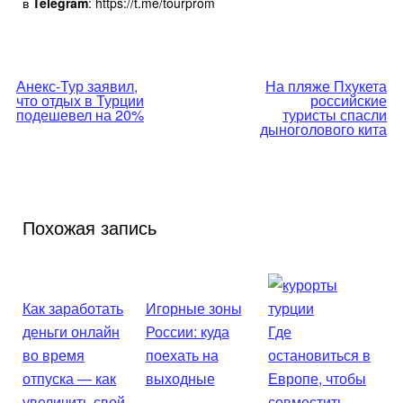
в
Telegram
: https://t.me/tourprom
Навигация
Анекс-Тур заявил,
На пляже Пхукета
что отдых в Турции
российские
по
подешевел на 20%
туристы спасли
дыноголового кита
записям
Похожая запись
Как заработать
Игорные зоны
деньги онлайн
России: куда
Где
во время
поехать на
остановиться в
отпуска — как
выходные
Европе, чтобы
увеличить свой
совместить